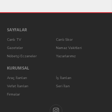
SAYFALAR
Canlı TV
Canlı Skor
Gazeteler
Namaz Vakitleri
Nöbetçi Eczaneler
Yazarlarımız
KURUMSAL
Araç İlanları
İş İlanları
Vefat İlanları
Seri İlan
Firmalar