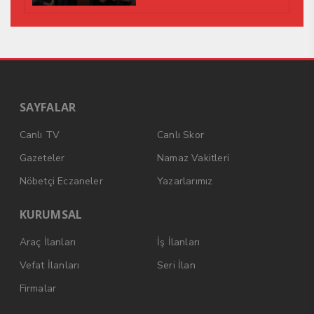
SAYFALAR
Canlı TV
Canlı Skor
Gazeteler
Namaz Vakitleri
Nöbetçi Eczaneler
Yazarlarımız
KURUMSAL
Araç İlanları
İş İlanları
Vefat İlanları
Seri İlan
Firmalar