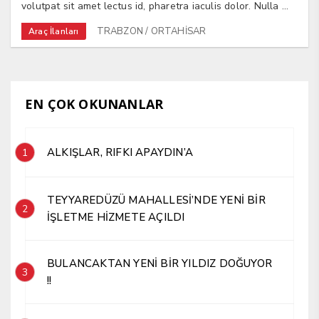
volutpat sit amet lectus id, pharetra iaculis dolor. Nulla ...
TRABZON / ORTAHİSAR
Araç İlanları
EN ÇOK OKUNANLAR
ALKIŞLAR, RIFKI APAYDIN’A
1
TEYYAREDÜZÜ MAHALLESİ’NDE YENİ BİR
2
İŞLETME HİZMETE AÇILDI
BULANCAKTAN YENİ BİR YILDIZ DOĞUYOR
3
!!