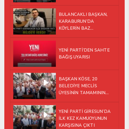
BULANCAKLI BAŞKAN,
KARABURUN’DA
KÖYLERİN BAZ
İSTASYONU SORUNUNA EL
ATTI!
YENİ PARTİ’DEN SAHTE
BAĞIŞ UYARISI
BAŞKAN KÖSE, 20
BELEDİYE MECLİS
ÜYESİNİN TAMAMININ
YENİ PARTİ ÇATISI
ALTINDA AYNI YOLDA
YENİ PARTİ GİRESUN’DA
YÜRÜMEYE KARAR VERDİK
İLK KEZ KAMUOYUNUN
KARŞISINA ÇIKTI