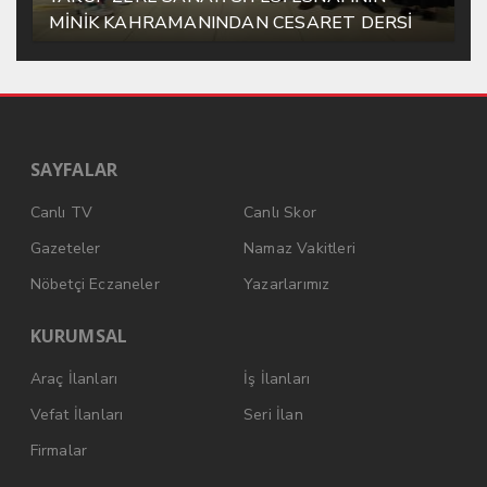
MİNİK KAHRAMANINDAN CESARET DERSİ
SAYFALAR
Canlı TV
Canlı Skor
Gazeteler
Namaz Vakitleri
Nöbetçi Eczaneler
Yazarlarımız
KURUMSAL
Araç İlanları
İş İlanları
Vefat İlanları
Seri İlan
Firmalar