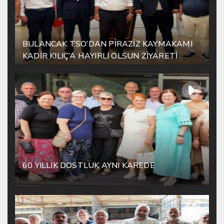
BULANCAK TSO’DAN PİRAZİZ KAYMAKAMI
KADİR KILIÇ’A HAYIRLI OLSUN ZİYARETİ
60 YILLIK DOSTLUK AYNI KAREDE