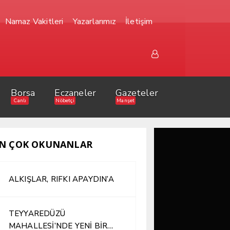
Namaz Vakitleri
Yazarlarımız
İletişim
Borsa
Eczaneler
Gazeteler
Canlı
Nöbetçi
Manşet
N ÇOK OKUNANLAR
ALKIŞLAR, RIFKI APAYDIN’A
TEYYAREDÜZÜ
MAHALLESİ’NDE YENİ BİR