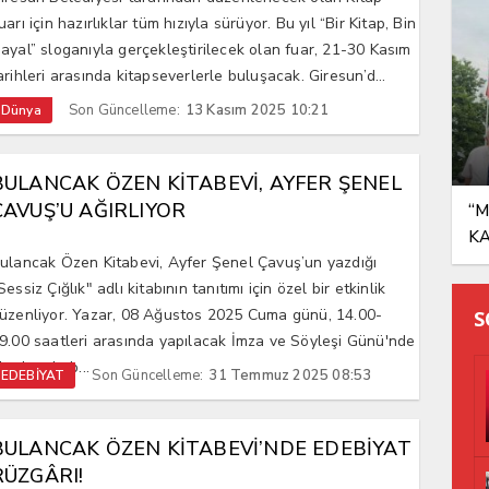
uarı için hazırlıklar tüm hızıyla sürüyor. Bu yıl “Bir Kitap, Bin
ayal” sloganıyla gerçekleştirilecek olan fuar, 21-30 Kasım
arihleri arasında kitapseverlerle buluşacak. Giresun’d...
Son Güncelleme:
13 Kasım 2025 10:21
Dünya
BULANCAK ÖZEN KİTABEVİ, AYFER ŞENEL
ÇAVUŞ’U AĞIRLIYOR
“M
K
ulancak Özen Kitabevi, Ayfer Şenel Çavuş’un yazdığı
Sessiz Çığlık" adlı kitabının tanıtımı için özel bir etkinlik
üzenliyor. Yazar, 08 Ağustos 2025 Cuma günü, 14.00-
S
9.00 saatleri arasında yapılacak İmza ve Söyleşi Günü'nde
kurlarıyla b...
Son Güncelleme:
31 Temmuz 2025 08:53
EDEBİYAT
BULANCAK ÖZEN KİTABEVİ’NDE EDEBİYAT
RÜZGÂRI!