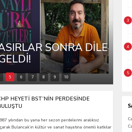
3
 AÇIK HAVA KİTAP
4
KAPILARINI AÇTI
İ
5
5
6
7
8
9
10
CHP HEYETİ BST’NİN PERDESİNDE
S
BULUŞTU
C
987 yılından bu yana her sezon perdelerini aralıksız
Ca
çarak Bulancak’ın kültür ve sanat hayatına önemli katkılar