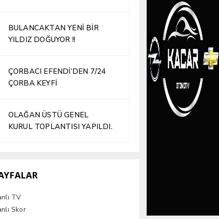
İŞLETME HİZMETE AÇILDI
BULANCAKTAN YENİ BİR
YILDIZ DOĞUYOR !!
ÇORBACI EFENDİ’DEN 7/24
ÇORBA KEYFİ
Kİ YAKA TEK YÜREKTE BİR
OLAĞAN ÜSTÜ GENEL
KURUL TOPLANTISI YAPILDI.
AYFALAR
anlı TV
nlı Skor