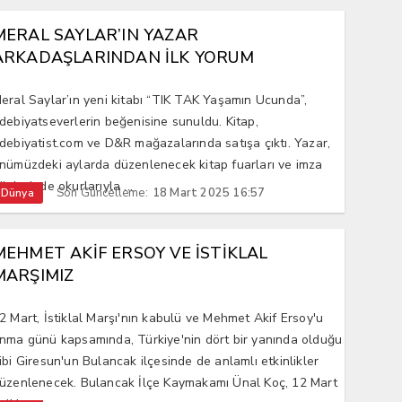
MERAL SAYLAR’IN YAZAR
ARKADAŞLARINDAN İLK YORUM
eral Saylar’ın yeni kitabı “TIK TAK Yaşamın Ucunda”,
debiyatseverlerin beğenisine sunuldu. Kitap,
debiyatist.com ve D&R mağazalarında satışa çıktı. Yazar,
nümüzdeki aylarda düzenlenecek kitap fuarları ve imza
ünlerinde okurlarıyla ...
Son Güncelleme:
18 Mart 2025 16:57
Dünya
MEHMET AKİF ERSOY VE İSTİKLAL
MARŞIMIZ
2 Mart, İstiklal Marşı'nın kabulü ve Mehmet Akif Ersoy'u
nma günü kapsamında, Türkiye'nin dört bir yanında olduğu
ibi Giresun'un Bulancak ilçesinde de anlamlı etkinlikler
üzenlenecek. Bulancak İlçe Kaymakamı Ünal Koç, 12 Mart