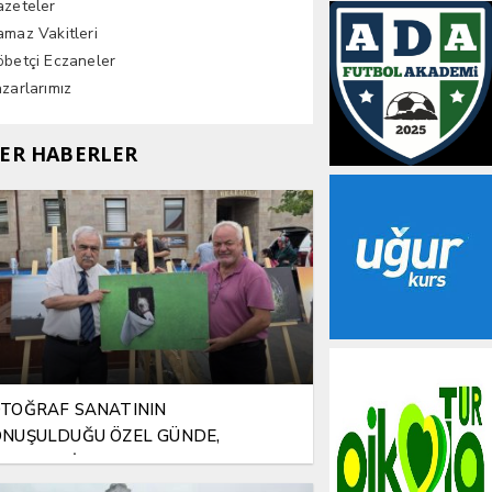
azeteler
maz Vakitleri
betçi Eczaneler
zarlarımız
ER HABERLER
TOĞRAF SANATININ
NUŞULDUĞU ÖZEL GÜNDE,
LAMLI BİR VEFA