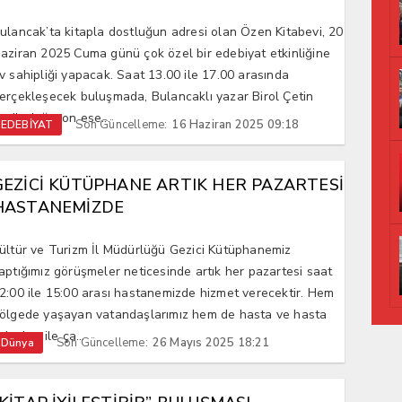
ulancak’ta kitapla dostluğun adresi olan Özen Kitabevi, 20
aziran 2025 Cuma günü çok özel bir edebiyat etkinliğine
v sahipliği yapacak. Saat 13.00 ile 17.00 arasında
erçekleşecek buluşmada, Bulancaklı yazar Birol Çetin
stündağ, son ese...
Son Güncelleme:
16 Haziran 2025 09:18
EDEBİYAT
GEZİCİ KÜTÜPHANE ARTIK HER PAZARTESİ
HASTANEMİZDE
ültür ve Turizm İl Müdürlüğü Gezici Kütüphanemiz
aptığımız görüşmeler neticesinde artık her pazartesi saat
2:00 ile 15:00 arası hastanemizde hizmet verecektir. Hem
ölgede yaşayan vatandaşlarımız hem de hasta ve hasta
akınları ile ça...
Son Güncelleme:
26 Mayıs 2025 18:21
Dünya