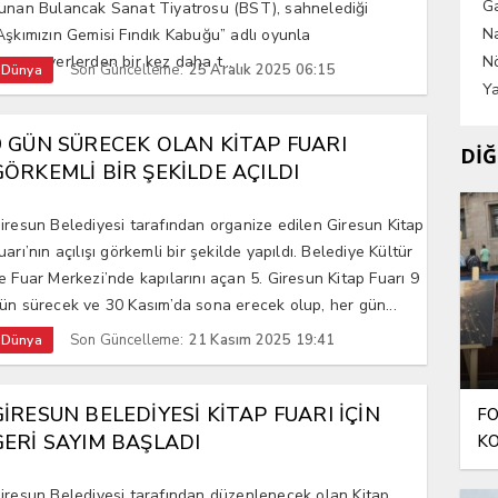
G
unan Bulancak Sanat Tiyatrosu (BST), sahnelediği
Na
Aşkımızın Gemisi Fındık Kabuğu” adlı oyunla
anatseverlerden bir kez daha t...
Nö
Son Güncelleme:
25 Aralık 2025 06:15
Dünya
Ya
9 GÜN SÜRECEK OLAN KİTAP FUARI
DİĞ
GÖRKEMLİ BİR ŞEKİLDE AÇILDI
iresun Belediyesi tarafından organize edilen Giresun Kitap
uarı’nın açılışı görkemli bir şekilde yapıldı. Belediye Kültür
e Fuar Merkezi’nde kapılarını açan 5. Giresun Kitap Fuarı 9
ün sürecek ve 30 Kasım’da sona erecek olup, her gün...
Son Güncelleme:
21 Kasım 2025 19:41
Dünya
GİRESUN BELEDİYESİ KİTAP FUARI İÇİN
FO
GERİ SAYIM BAŞLADI
KO
AN
iresun Belediyesi tarafından düzenlenecek olan Kitap