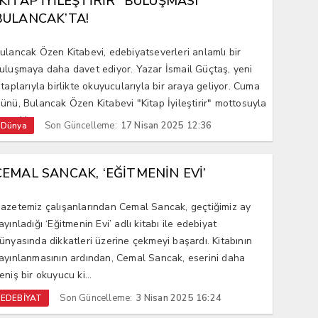
“KİTAP İYİLEŞTİRİR” BULUŞMASI
BULANCAK’TA!
ulancak Özen Kitabevi, edebiyatseverleri anlamlı bir
uluşmaya daha davet ediyor. Yazar İsmail Güçtaş, yeni
itaplarıyla birlikte okuyucularıyla bir araya geliyor. Cuma
ünü, Bulancak Özen Kitabevi "Kitap İyileştirir" mottosuyla
erçekl...
Son Güncelleme:
17 Nisan 2025 12:36
Dünya
CEMAL SANCAK, ‘EĞİTMENİN EVİ’
azetemiz çalışanlarından Cemal Sancak, geçtiğimiz ay
ayınladığı ‘Eğitmenin Evi’ adlı kitabı ile edebiyat
ünyasında dikkatleri üzerine çekmeyi başardı. Kitabının
ayınlanmasının ardından, Cemal Sancak, eserini daha
eniş bir okuyucu ki...
Son Güncelleme:
3 Nisan 2025 16:24
EDEBİYAT