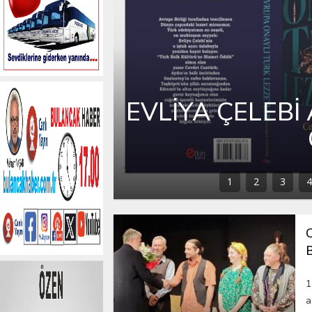
NRA DİLE
BULANCAK 2.
GÜNLERİ 
1
2
3
4
1
a