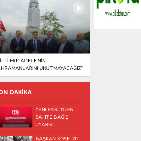
İLLİ MÜCADELE’NİN
AHRAMANLARINI UNUTMAYACAĞIZ”
ON DAKİKA
YENİ PARTİ’DEN
SAHTE BAĞIŞ
UYARISI
BAŞKAN KÖSE, 20