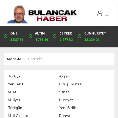
DOLAR
ONS
EURO
ALTIN
ALTIN
ÇEYREK
BIST
CUMHURİYET
41,1913
3,587,31
48,3102
4,756,89
4,756,89
7,777,52
1.485,00
32,239,00
Gazeteler
Anasayfa
Türkiye
Akşam
Yeni Akit
Diriliş Postası
Milat
Sabah
Milliyet
Hürriyet
Türkgün
Yeni Birlik
Milli Gazete
Dünya