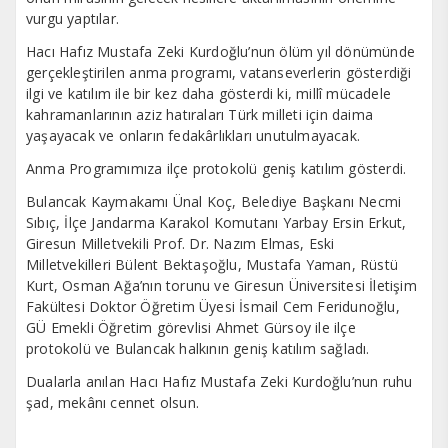
vurgu yaptılar.
Hacı Hafız Mustafa Zeki Kurdoğlu’nun ölüm yıl dönümünde
gerçekleştirilen anma programı, vatanseverlerin gösterdiği
ilgi ve katılım ile bir kez daha gösterdi ki, millî mücadele
kahramanlarının aziz hatıraları Türk milleti için daima
yaşayacak ve onların fedakârlıkları unutulmayacak.
Anma Programımıza ilçe protokolü geniş katılım gösterdi.
Bulancak Kaymakamı Ünal Koç, Belediye Başkanı Necmi
Sıbıç, İlçe Jandarma Karakol Komutanı Yarbay Ersin Erkut,
Giresun Milletvekili Prof. Dr. Nazım Elmas, Eski
Milletvekilleri Bülent Bektaşoğlu, Mustafa Yaman, Rüstü
Kurt, Osman Ağa’nın torunu ve Giresun Üniversitesi İletişim
Fakültesi Doktor Öğretim Üyesi İsmail Cem Feridunoğlu,
GÜ Emekli Öğretim görevlisi Ahmet Gürsoy ile ilçe
protokolü ve Bulancak halkının geniş katılım sağladı.
Dualarla anılan Hacı Hafız Mustafa Zeki Kurdoğlu’nun ruhu
şad, mekânı cennet olsun.