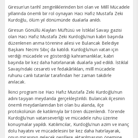
Giresun’un tarihî zenginliklerinden biri olan ve Millî Mücadele
yıllarında önemli bir rol oynayan Hacı Hafız Mustafa Zeki
Kurdoğlu, ölüm yıl dönümünde dualarla anıldı.
Giresun Gönüllü Alayları Müftüsü ve İstiklal Savaşı gazisi
olan Hacı Hafız Mustafa Zeki Kurdoğlu’nun kabri başında
düzenlenen anma törenine ailesi ve Bulancak Belediye
Başkanı Necmi Sıbıç da katıldı. Kurdoğlu’nun vatan için
verdiği mücadele ve gösterdiği kahramanlıklar, kabri
başında bir kez daha hatırlanarak dualarla yad edildi. İstiklal
Savaşı’ndaki cesareti ve fedakârlıkları, millî mücadele
ruhunu canlı tutanlar tarafından her zaman takdirle
anılacak.
İkinci program ise Hacı Hafız Mustafa Zeki Kurdoğlu’nun
adını taşıyan meydanda gerçekleştirildi. Bulancak ilçesinin
önemli meydanlarından biri olan bu alanda, ilçe
protokolünün de katılımıyla bir tören düzenlendi. Törende
Kurdoğlu’nun vatanseverliği ve mücadele ruhu üzerine
konuşmalar yapıldı. Katılımcılar, Kurdoğlu’nun azim ve inanç
dolu hayatını ve mücadelesini bir kez daha hatırlayarak,
onun mirasının gelecek nesillere aktarılmasının önemine