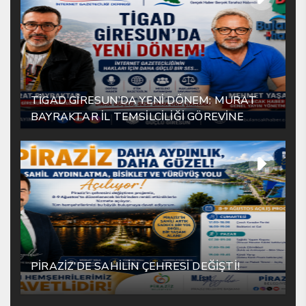
TİGAD GİRESUN’DA YENİ DÖNEM: MURAT
BAYRAKTAR İL TEMSİLCİLİĞİ GÖREVİNE
ATANDI
PİRAZİZ’DE SAHİLİN ÇEHRESİ DEĞİŞTİ!