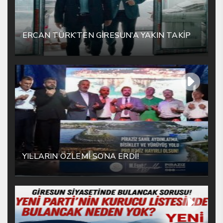
ERCAN TÜRK’TEN GİRESUN’A YAKIN TAKİP
YILLARIN ÖZLEMİ SONA ERDİ!