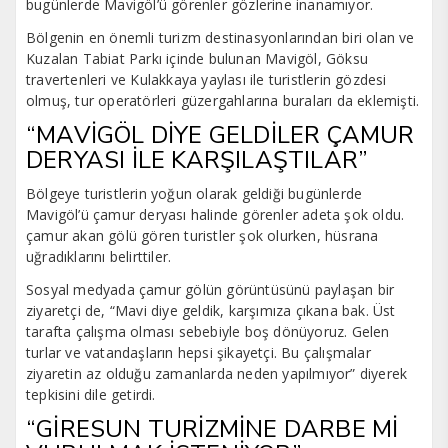
bugünlerde Mavigöl’ü görenler gözlerine inanamıyor.
Bölgenin en önemli turizm destinasyonlarından biri olan ve
Kuzalan Tabiat Parkı içinde bulunan Mavigöl, Göksu
travertenleri ve Kulakkaya yaylası ile turistlerin gözdesi
olmuş, tur operatörleri güzergahlarına buraları da eklemişti.
“MAVİGÖL DİYE GELDİLER ÇAMUR
DERYASI İLE KARŞILAŞTILAR”
Bölgeye turistlerin yoğun olarak geldiği bugünlerde
Mavigöl’ü çamur deryası halinde görenler adeta şok oldu.
çamur akan gölü gören turistler şok olurken, hüsrana
uğradıklarını belirttiler.
Sosyal medyada çamur gölün görüntüsünü paylaşan bir
ziyaretçi de, “Mavi diye geldik, karşımıza çıkana bak. Üst
tarafta çalışma olması sebebiyle boş dönüyoruz. Gelen
turlar ve vatandaşların hepsi şikayetçi. Bu çalışmalar
ziyaretin az olduğu zamanlarda neden yapılmıyor” diyerek
tepkisini dile getirdi.
“GİRESUN TURİZMİNE DARBE Mİ