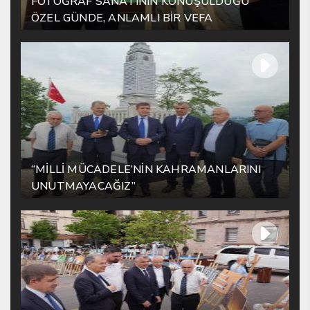
FOTOĞRAF SANATININ KONUŞULDUĞU
ÖZEL GÜNDE, ANLAMLI BİR VEFA
“MİLLİ MÜCADELE’NİN KAHRAMANLARINI
UNUTMAYACAĞIZ”