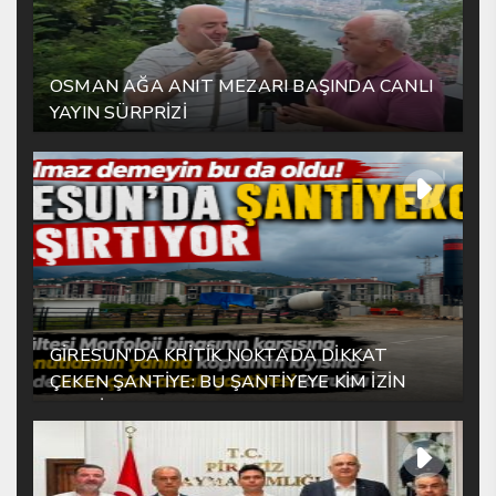
OSMAN AĞA ANIT MEZARI BAŞINDA CANLI
YAYIN SÜRPRİZİ
GİRESUN’DA KRİTİK NOKTADA DİKKAT
ÇEKEN ŞANTİYE: BU ŞANTİYEYE KİM İZİN
VERDİ?