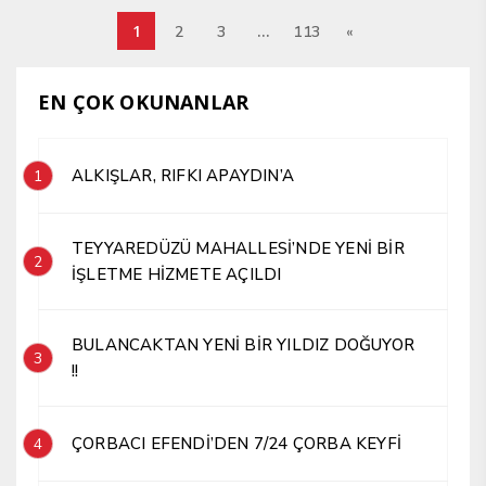
1
…
2
3
113
«
EN ÇOK OKUNANLAR
ALKIŞLAR, RIFKI APAYDIN’A
1
TEYYAREDÜZÜ MAHALLESİ’NDE YENİ BİR
2
İŞLETME HİZMETE AÇILDI
BULANCAKTAN YENİ BİR YILDIZ DOĞUYOR
3
!!
ÇORBACI EFENDİ’DEN 7/24 ÇORBA KEYFİ
4