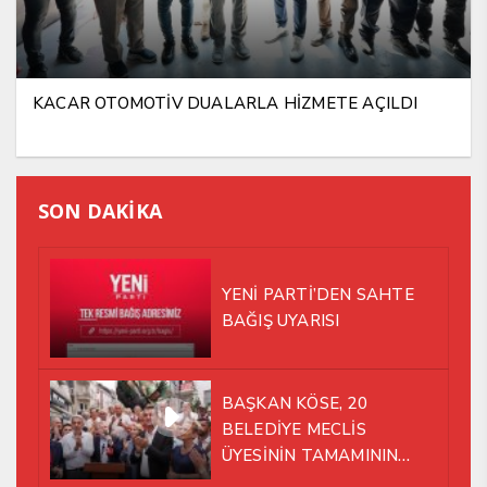
KACAR OTOMOTİV DUALARLA HİZMETE AÇILDI
SON DAKİKA
YENİ PARTİ’DEN SAHTE
BAĞIŞ UYARISI
BAŞKAN KÖSE, 20
BELEDİYE MECLİS
ÜYESİNİN TAMAMININ
YENİ PARTİ ÇATISI