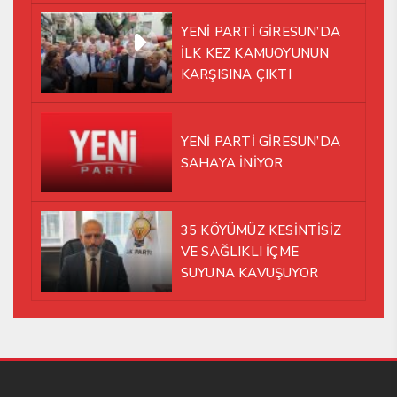
ALTINDA AYNI YOLDA
YENİ PARTİ GİRESUN’DA
YÜRÜMEYE KARAR VERDİK
İLK KEZ KAMUOYUNUN
KARŞISINA ÇIKTI
YENİ PARTİ GİRESUN’DA
SAHAYA İNİYOR
35 KÖYÜMÜZ KESİNTİSİZ
VE SAĞLIKLI İÇME
SUYUNA KAVUŞUYOR