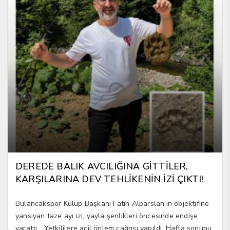
DEREDE BALIK AVCILIĞINA GİTTİLER,
KARŞILARINA DEV TEHLİKENİN İZİ ÇIKTI!
Bulancakspor Kulüp Başkanı Fatih Alparslan'ın objektifine
yansıyan taze ayı izi, yayla şenlikleri öncesinde endişe
yarattı… Yetkililere acil önlem çağrısı yapıldı. Hafta sonunu