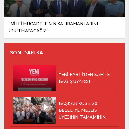
“MİLLİ MÜCADELE’NİN KAHRAMANLARINI
UNUTMAYACAĞIZ”
SON DAKİKA
YENİ PARTİ’DEN SAHTE
BAĞIŞ UYARISI
BAŞKAN KÖSE, 20
BELEDİYE MECLİS
ÜYESİNİN TAMAMININ
YENİ PARTİ ÇATISI