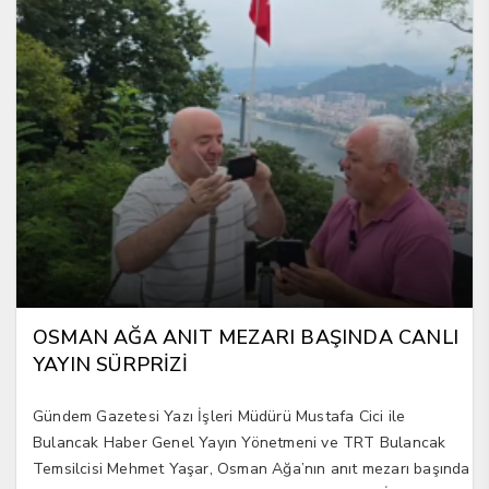
OSMAN AĞA ANIT MEZARI BAŞINDA CANLI
YAYIN SÜRPRİZİ
Gündem Gazetesi Yazı İşleri Müdürü Mustafa Cici ile
Bulancak Haber Genel Yayın Yönetmeni ve TRT Bulancak
Temsilcisi Mehmet Yaşar, Osman Ağa’nın anıt mezarı başında