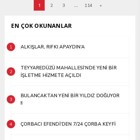
1
…
2
3
114
«
EN ÇOK OKUNANLAR
ALKIŞLAR, RIFKI APAYDIN’A
1
TEYYAREDÜZÜ MAHALLESİ’NDE YENİ BİR
2
İŞLETME HİZMETE AÇILDI
BULANCAKTAN YENİ BİR YILDIZ DOĞUYOR
3
!!
ÇORBACI EFENDİ’DEN 7/24 ÇORBA KEYFİ
4