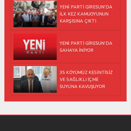
ALTINDA AYNI YOLDA
YENİ PARTİ GİRESUN’DA
YÜRÜMEYE KARAR VERDİK
İLK KEZ KAMUOYUNUN
KARŞISINA ÇIKTI
YENİ PARTİ GİRESUN’DA
SAHAYA İNİYOR
35 KÖYÜMÜZ KESİNTİSİZ
VE SAĞLIKLI İÇME
SUYUNA KAVUŞUYOR