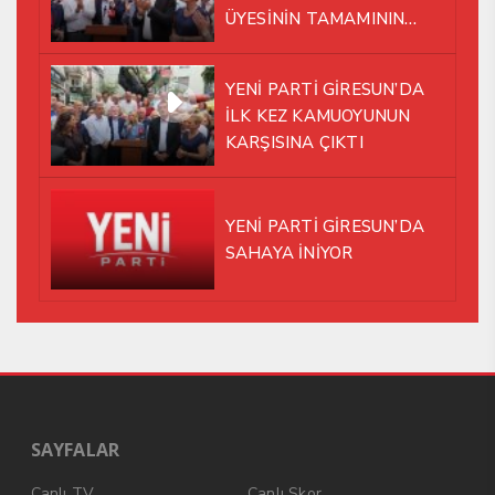
ÜYESİNİN TAMAMININ
YENİ PARTİ ÇATISI
ALTINDA AYNI YOLDA
YENİ PARTİ GİRESUN’DA
YÜRÜMEYE KARAR VERDİK
İLK KEZ KAMUOYUNUN
KARŞISINA ÇIKTI
YENİ PARTİ GİRESUN’DA
SAHAYA İNİYOR
SAYFALAR
Canlı TV
Canlı Skor