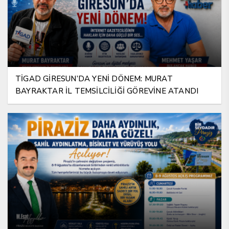
TİGAD GİRESUN’DA YENİ DÖNEM: MURAT
BAYRAKTAR İL TEMSİLCİLİĞİ GÖREVİNE ATANDI