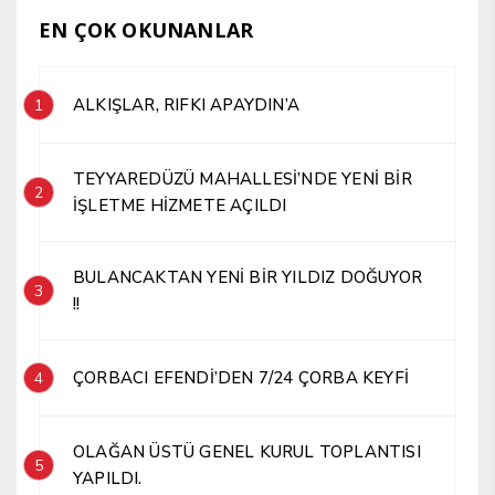
EN ÇOK OKUNANLAR
ALKIŞLAR, RIFKI APAYDIN’A
1
TEYYAREDÜZÜ MAHALLESİ’NDE YENİ BİR
2
İŞLETME HİZMETE AÇILDI
BULANCAKTAN YENİ BİR YILDIZ DOĞUYOR
3
!!
ÇORBACI EFENDİ’DEN 7/24 ÇORBA KEYFİ
4
OLAĞAN ÜSTÜ GENEL KURUL TOPLANTISI
5
YAPILDI.