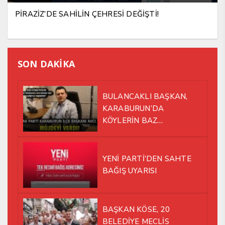
PİRAZİZ’DE SAHİLİN ÇEHRESİ DEĞİŞTİ!
SON DAKİKA
BULANCAKLI BAŞKAN,
KARABURUN’DA
KÖYLERİN BAZ
İSTASYONU SORUNUNA EL
ATTI!
YENİ PARTİ’DEN SAHTE
BAĞIŞ UYARISI
BAŞKAN KÖSE, 20
BELEDİYE MECLİS