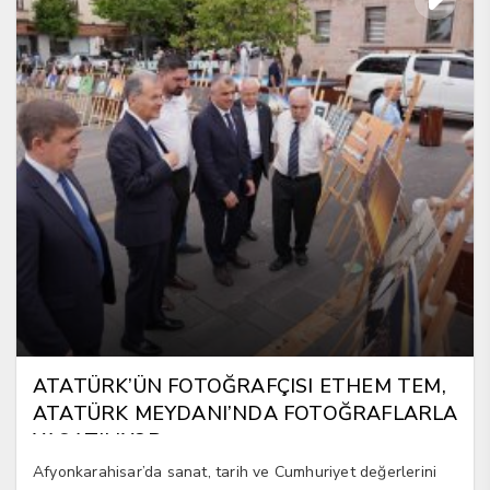
ATATÜRK’ÜN FOTOĞRAFÇISI ETHEM TEM,
ATATÜRK MEYDANI’NDA FOTOĞRAFLARLA
YAŞATILIYOR
Afyonkarahisar’da sanat, tarih ve Cumhuriyet değerlerini