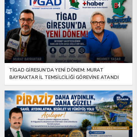
TİGAD GİRESUN’DA YENİ DÖNEM: MURAT
BAYRAKTAR İL TEMSİLCİLİĞİ GÖREVİNE ATANDI