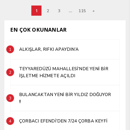
1
…
2
3
115
«
EN ÇOK OKUNANLAR
ALKIŞLAR, RIFKI APAYDIN’A
1
TEYYAREDÜZÜ MAHALLESİ’NDE YENİ BİR
2
İŞLETME HİZMETE AÇILDI
BULANCAKTAN YENİ BİR YILDIZ DOĞUYOR
3
!!
ÇORBACI EFENDİ’DEN 7/24 ÇORBA KEYFİ
4