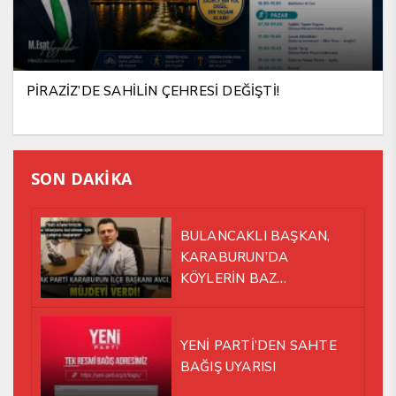
PİRAZİZ’DE SAHİLİN ÇEHRESİ DEĞİŞTİ!
SON DAKİKA
BULANCAKLI BAŞKAN,
KARABURUN’DA
KÖYLERİN BAZ
İSTASYONU SORUNUNA EL
ATTI!
YENİ PARTİ’DEN SAHTE
BAĞIŞ UYARISI