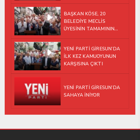
BAŞKAN KÖSE, 20
BELEDİYE MECLİS
ÜYESİNİN TAMAMININ
YENİ PARTİ ÇATISI
ALTINDA AYNI YOLDA
YENİ PARTİ GİRESUN’DA
YÜRÜMEYE KARAR VERDİK
İLK KEZ KAMUOYUNUN
KARŞISINA ÇIKTI
YENİ PARTİ GİRESUN’DA
SAHAYA İNİYOR