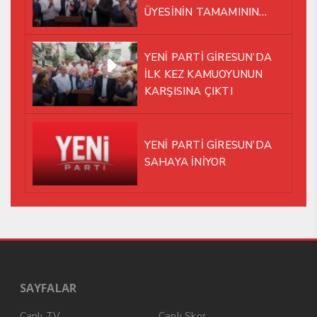
ÜYESİNİN TAMAMININ
YENİ PARTİ ÇATISI
ALTINDA AYNI YOLDA
YENİ PARTİ GİRESUN’DA
YÜRÜMEYE KARAR VERDİK
İLK KEZ KAMUOYUNUN
KARŞISINA ÇIKTI
YENİ PARTİ GİRESUN’DA
SAHAYA İNİYOR
SAYFALAR
Canlı TV
Canlı Skor