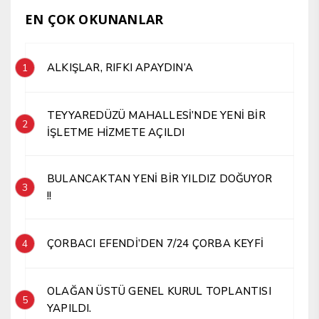
EN ÇOK OKUNANLAR
ALKIŞLAR, RIFKI APAYDIN’A
1
TEYYAREDÜZÜ MAHALLESİ’NDE YENİ BİR
2
İŞLETME HİZMETE AÇILDI
BULANCAKTAN YENİ BİR YILDIZ DOĞUYOR
3
!!
ÇORBACI EFENDİ’DEN 7/24 ÇORBA KEYFİ
4
OLAĞAN ÜSTÜ GENEL KURUL TOPLANTISI
5
YAPILDI.