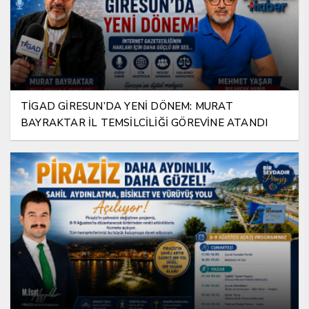
TİGAD GİRESUN’DA YENİ DÖNEM: MURAT
BAYRAKTAR İL TEMSİLCİLİĞİ GÖREVİNE ATANDI