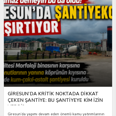
GİRESUN’DA KRİTİK NOKTADA DİKKAT
ÇEKEN ŞANTİYE: BU ŞANTİYEYE KİM İZİN
VERDİ?
Giresun’da yapımı devam eden önemli kamu yatırımlarının