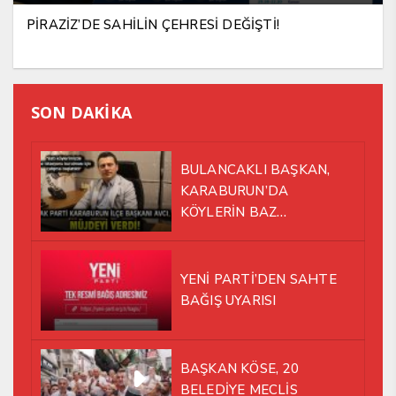
PİRAZİZ’DE SAHİLİN ÇEHRESİ DEĞİŞTİ!
SON DAKİKA
BULANCAKLI BAŞKAN,
KARABURUN’DA
KÖYLERİN BAZ
İSTASYONU SORUNUNA EL
ATTI!
YENİ PARTİ’DEN SAHTE
BAĞIŞ UYARISI
BAŞKAN KÖSE, 20
BELEDİYE MECLİS