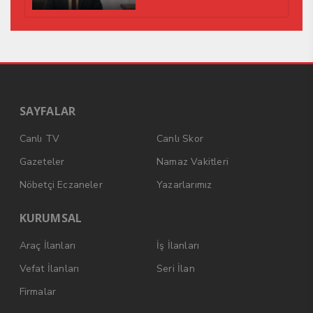
SAYFALAR
Canlı TV
Canlı Skor
Gazeteler
Namaz Vakitleri
Nöbetçi Eczaneler
Yazarlarımız
KURUMSAL
Araç İlanları
İş İlanları
Vefat İlanları
Seri İlan
Firmalar