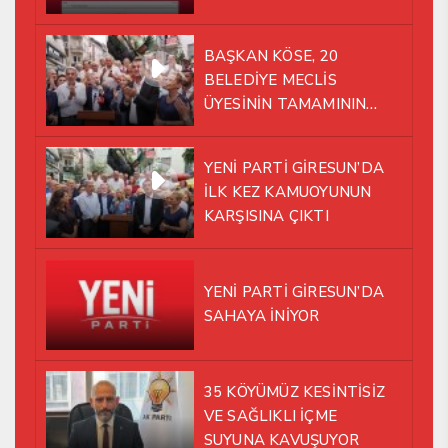
BAŞKAN KÖSE, 20
BELEDİYE MECLİS
ÜYESİNİN TAMAMININ
YENİ PARTİ ÇATISI
ALTINDA AYNI YOLDA
YENİ PARTİ GİRESUN’DA
YÜRÜMEYE KARAR VERDİK
İLK KEZ KAMUOYUNUN
KARŞISINA ÇIKTI
YENİ PARTİ GİRESUN’DA
SAHAYA İNİYOR
35 KÖYÜMÜZ KESİNTİSİZ
VE SAĞLIKLI İÇME
SUYUNA KAVUŞUYOR