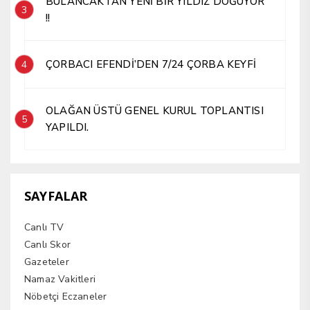
BULANCAKTAN YENİ BİR YILDIZ DOĞUYOR
3
!!
ÇORBACI EFENDİ’DEN 7/24 ÇORBA KEYFİ
4
OLAĞAN ÜSTÜ GENEL KURUL TOPLANTISI
5
YAPILDI.
SAYFALAR
Canlı TV
Canlı Skor
Gazeteler
Namaz Vakitleri
Nöbetçi Eczaneler