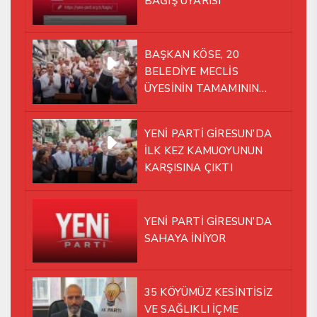
BAĞIŞ UYARISI
BAŞKAN KÖSE, 20
BELEDİYE MECLİS
ÜYESİNİN TAMAMININ
YENİ PARTİ ÇATISI
ALTINDA AYNI YOLDA
YENİ PARTİ GİRESUN’DA
YÜRÜMEYE KARAR VERDİK
İLK KEZ KAMUOYUNUN
KARŞISINA ÇIKTI
YENİ PARTİ GİRESUN’DA
SAHAYA İNİYOR
35 KÖYÜMÜZ KESİNTİSİZ
VE SAĞLIKLI İÇME