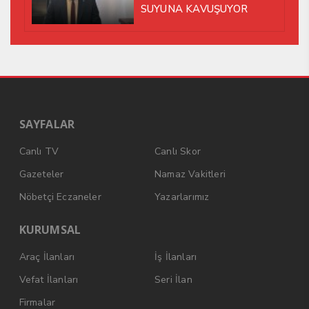
SUYUNA KAVUŞUYOR
SAYFALAR
Canlı TV
Canlı Skor
Gazeteler
Namaz Vakitleri
Nöbetçi Eczaneler
Yazarlarımız
KURUMSAL
Araç İlanları
İş İlanları
Vefat İlanları
Seri İlan
Firmalar