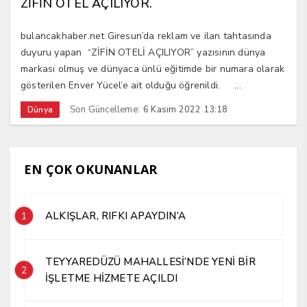
ZİFİN OTEL AÇILIYOR.
bulancakhaber.net Giresun’da reklam ve ilan tahtasında
duyuru yapan “ZİFİN OTELİ AÇILIYOR” yazısının dünya
markası olmuş ve dünyaca ünlü eğitimde bir numara olarak
gösterilen Enver Yücel’e ait olduğu öğrenildi. ...
Son Güncelleme:
6 Kasım 2022 13:18
Dünya
EN ÇOK OKUNANLAR
ALKIŞLAR, RIFKI APAYDIN’A
1
TEYYAREDÜZÜ MAHALLESİ’NDE YENİ BİR
2
İŞLETME HİZMETE AÇILDI