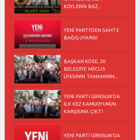
KÖYLERİN BAZ
İSTASYONU SORUNUNA EL
ATTI!
YENİ PARTİ’DEN SAHTE
BAĞIŞ UYARISI
BAŞKAN KÖSE, 20
BELEDİYE MECLİS
ÜYESİNİN TAMAMININ
YENİ PARTİ ÇATISI
ALTINDA AYNI YOLDA
YENİ PARTİ GİRESUN’DA
YÜRÜMEYE KARAR VERDİK
İLK KEZ KAMUOYUNUN
KARŞISINA ÇIKTI
YENİ PARTİ GİRESUN’DA