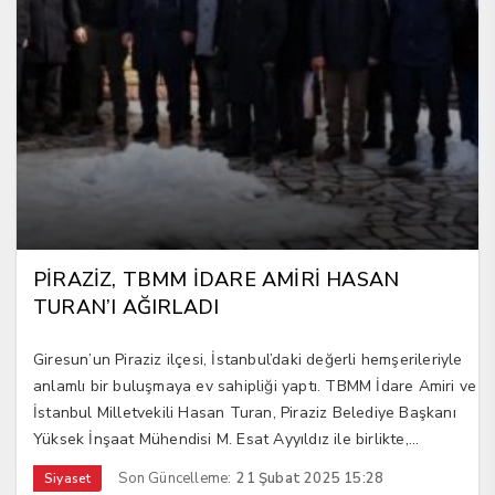
PİRAZİZ, TBMM İDARE AMİRİ HASAN
TURAN’I AĞIRLADI
Giresun’un Piraziz ilçesi, İstanbul’daki değerli hemşerileriyle
anlamlı bir buluşmaya ev sahipliği yaptı. TBMM İdare Amiri ve
İstanbul Milletvekili Hasan Turan, Piraziz Belediye Başkanı
Yüksek İnşaat Mühendisi M. Esat Ayyıldız ile birlikte,...
Son Güncelleme:
21 Şubat 2025 15:28
Siyaset