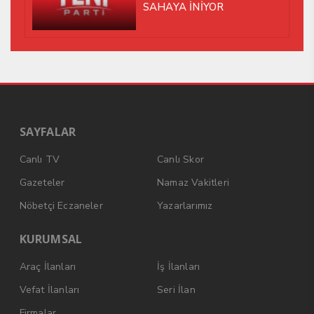
SAHAYA İNİYOR
SAYFALAR
Canlı TV
Canlı Skor
Gazeteler
Namaz Vakitleri
Nöbetçi Eczaneler
Yazarlarımız
KURUMSAL
Araç İlanları
İş İlanları
Vefat İlanları
Seri İlan
Firmalar