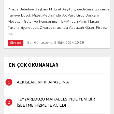
Piraziz Belediye Başkanı M. Esat Ayyıldız, geçtiğimiz günlerde
Türkiye Büyük Millet Meclisi'nde AK Parti Grup Başkanı
Abdullah Güler ve hemşerimiz TBMM İdari Amiri Hasan
Turan’ı ziyaret etti. Ziyaret sırasında Abdullah Güler, Piraziz
hal...
Son Güncelleme:
5 Ekim 2024 10:19
Siyaset
EN ÇOK OKUNANLAR
ALKIŞLAR, RIFKI APAYDIN’A
1
TEYYAREDÜZÜ MAHALLESİ’NDE YENİ BİR
2
İŞLETME HİZMETE AÇILDI