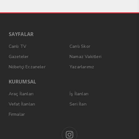
SAYFALAR
Canlı TV
Canlı Skor
Gazeteler
Namaz Vakitleri
Nöbetçi Eczaneler
Yazarlarımız
KURUMSAL
Araç İlanları
İş İlanları
Vefat İlanları
Seri İlan
Firmalar