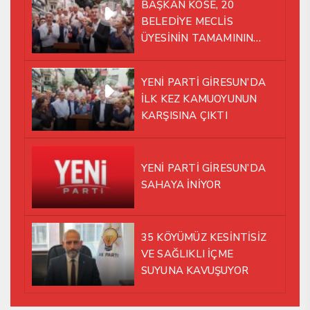
BAŞKAN KÖSE, 20
BELEDİYE MECLİS
ÜYESİNİN TAMAMININ
YENİ PARTİ ÇATISI
ALTINDA AYNI YOLDA
YENİ PARTİ GİRESUN’DA
YÜRÜMEYE KARAR VERDİK
İLK KEZ KAMUOYUNUN
KARŞISINA ÇIKTI
YENİ PARTİ GİRESUN’DA
SAHAYA İNİYOR
35 KÖYÜMÜZ KESİNTİSİZ
VE SAĞLIKLI İÇME
SUYUNA KAVUŞUYOR