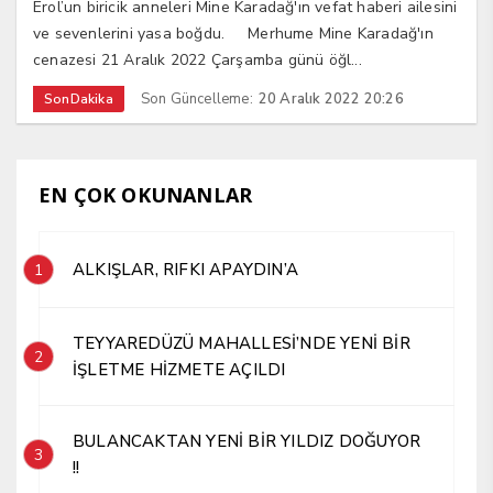
Erol’un biricik anneleri Mine Karadağ'ın vefat haberi ailesini
ve sevenlerini yasa boğdu. Merhume Mine Karadağ'ın
cenazesi 21 Aralık 2022 Çarşamba günü öğl...
Son Güncelleme:
20 Aralık 2022 20:26
SonDakika
EN ÇOK OKUNANLAR
ALKIŞLAR, RIFKI APAYDIN’A
1
TEYYAREDÜZÜ MAHALLESİ’NDE YENİ BİR
2
İŞLETME HİZMETE AÇILDI
BULANCAKTAN YENİ BİR YILDIZ DOĞUYOR
3
!!