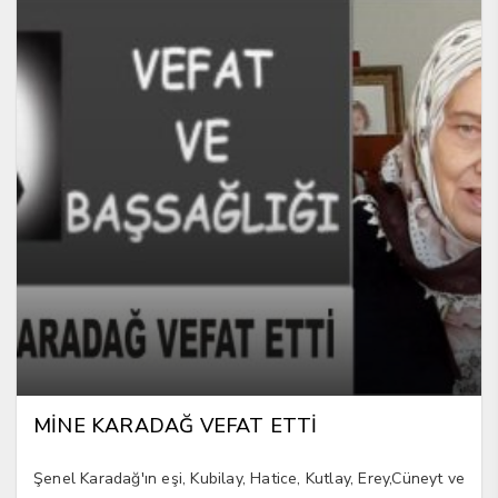
MİNE KARADAĞ VEFAT ETTİ
Şenel Karadağ'ın eşi, Kubilay, Hatice, Kutlay, Erey,Cüneyt ve