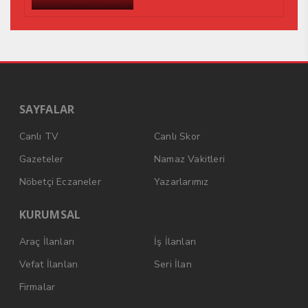
SAYFALAR
Canlı TV
Canlı Skor
Gazeteler
Namaz Vakitleri
Nöbetçi Eczaneler
Yazarlarımız
KURUMSAL
Araç İlanları
İş İlanları
Vefat İlanları
Seri İlan
Firmalar