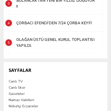
BULANCAKTAN YENİ BİR YILDIZ DOĞUYOR
3
!!
ÇORBACI EFENDİ’DEN 7/24 ÇORBA KEYFİ
4
OLAĞAN ÜSTÜ GENEL KURUL TOPLANTISI
5
YAPILDI.
SAYFALAR
Canlı TV
Canlı Skor
Gazeteler
Namaz Vakitleri
Nöbetçi Eczaneler