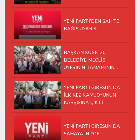
İSTASYONU SORUNUNA EL
ATTI!
YENİ PARTİ’DEN SAHTE
BAĞIŞ UYARISI
BAŞKAN KÖSE, 20
BELEDİYE MECLİS
ÜYESİNİN TAMAMININ
YENİ PARTİ ÇATISI
ALTINDA AYNI YOLDA
YENİ PARTİ GİRESUN’DA
YÜRÜMEYE KARAR VERDİK
İLK KEZ KAMUOYUNUN
KARŞISINA ÇIKTI
YENİ PARTİ GİRESUN’DA
SAHAYA İNİYOR