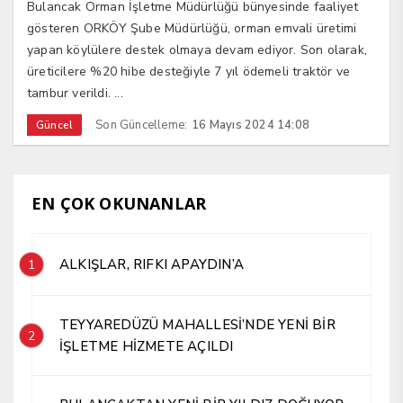
Bulancak Orman İşletme Müdürlüğü bünyesinde faaliyet
gösteren ORKÖY Şube Müdürlüğü, orman emvali üretimi
yapan köylülere destek olmaya devam ediyor. Son olarak,
üreticilere %20 hibe desteğiyle 7 yıl ödemeli traktör ve
tambur verildi. ...
Son Güncelleme:
16 Mayıs 2024 14:08
Güncel
EN ÇOK OKUNANLAR
ALKIŞLAR, RIFKI APAYDIN’A
1
TEYYAREDÜZÜ MAHALLESİ’NDE YENİ BİR
2
İŞLETME HİZMETE AÇILDI