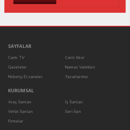
SAYFALAR
Canlı TV
Canlı Skor
Gazeteler
Namaz Vakitleri
Nöbetçi Eczaneler
Yazarlarımız
KURUMSAL
Araç İlanları
İş İlanları
Vefat İlanları
Seri İlan
Firmalar