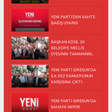
İSTASYONU SORUNUNA EL
ATTI!
YENİ PARTİ’DEN SAHTE
BAĞIŞ UYARISI
BAŞKAN KÖSE, 20
BELEDİYE MECLİS
ÜYESİNİN TAMAMININ
YENİ PARTİ ÇATISI
ALTINDA AYNI YOLDA
YENİ PARTİ GİRESUN’DA
YÜRÜMEYE KARAR VERDİK
İLK KEZ KAMUOYUNUN
KARŞISINA ÇIKTI
YENİ PARTİ GİRESUN’DA
SAHAYA İNİYOR