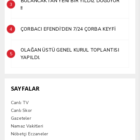
BULANCAKTAN YENİ BİR YILDIZ DOĞUYOR
3
!!
ÇORBACI EFENDİ’DEN 7/24 ÇORBA KEYFİ
4
OLAĞAN ÜSTÜ GENEL KURUL TOPLANTISI
5
YAPILDI.
SAYFALAR
Canlı TV
Canlı Skor
Gazeteler
Namaz Vakitleri
Nöbetçi Eczaneler