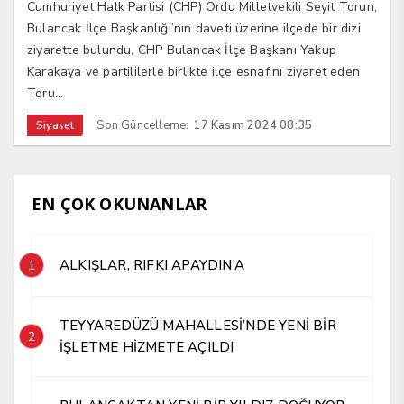
Cumhuriyet Halk Partisi (CHP) Ordu Milletvekili Seyit Torun,
Bulancak İlçe Başkanlığı’nın daveti üzerine ilçede bir dizi
ziyarette bulundu. CHP Bulancak İlçe Başkanı Yakup
Karakaya ve partililerle birlikte ilçe esnafını ziyaret eden
Toru...
Son Güncelleme:
17 Kasım 2024 08:35
Siyaset
EN ÇOK OKUNANLAR
ALKIŞLAR, RIFKI APAYDIN’A
1
TEYYAREDÜZÜ MAHALLESİ’NDE YENİ BİR
2
İŞLETME HİZMETE AÇILDI