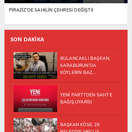
PİRAZİZ’DE SAHİLİN ÇEHRESİ DEĞİŞTİ!
SON DAKİKA
BULANCAKLI BAŞKAN,
KARABURUN’DA
KÖYLERİN BAZ
İSTASYONU SORUNUNA EL
ATTI!
YENİ PARTİ’DEN SAHTE
BAĞIŞ UYARISI
BAŞKAN KÖSE, 20
BELEDİYE MECLİS