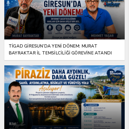
TİGAD GİRESUN’DA YENİ DÖNEM: MURAT
BAYRAKTAR İL TEMSİLCİLİĞİ GÖREVİNE ATANDI