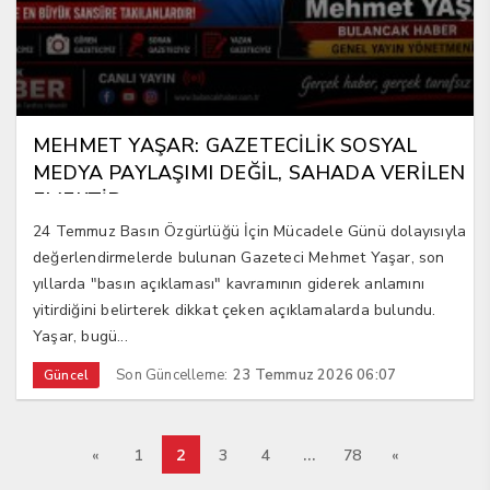
MEHMET YAŞAR: GAZETECİLİK SOSYAL
MEDYA PAYLAŞIMI DEĞİL, SAHADA VERİLEN
EMEKTİR
24 Temmuz Basın Özgürlüğü İçin Mücadele Günü dolayısıyla
değerlendirmelerde bulunan Gazeteci Mehmet Yaşar, son
yıllarda "basın açıklaması" kavramının giderek anlamını
yitirdiğini belirterek dikkat çeken açıklamalarda bulundu.
Yaşar, bugü...
Son Güncelleme:
23 Temmuz 2026 06:07
Güncel
2
…
«
1
3
4
78
«