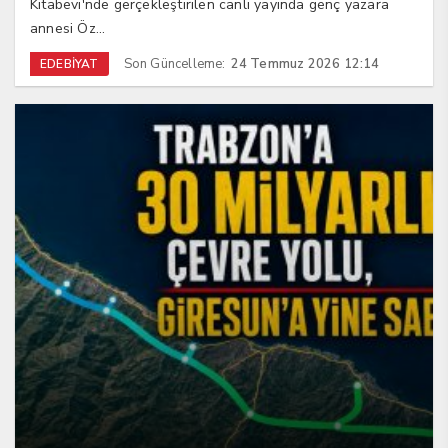
Kitabevi'nde gerçekleştirilen canlı yayında genç yazara
annesi Öz...
Son Güncelleme:
24 Temmuz 2026 12:14
EDEBİYAT