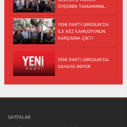
ÜYESİNİN TAMAMININ
YENİ PARTİ ÇATISI
ALTINDA AYNI YOLDA
YENİ PARTİ GİRESUN’DA
YÜRÜMEYE KARAR VERDİK
İLK KEZ KAMUOYUNUN
KARŞISINA ÇIKTI
YENİ PARTİ GİRESUN’DA
SAHAYA İNİYOR
SAYFALAR