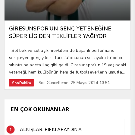
GİRESUNSPOR’UN GENÇ YETENEĞİNE
SÜPER LİG’DEN TEKLİFLER YAĞIYOR
Sol bek ve sol açık mevkilerinde başarılı performans
sergileyen genç yıldız, Türk futbolunun sol ayaklı futbolcu
sıkıntısına adeta ilaç gibi geldi. Giresunspor’un 19 yaşındaki
yeteneği, hem kulübünün hem de futbolseverlerin umutla...
Son Güncelleme:
25 Mayıs 2024 13:51
SonDakika
EN ÇOK OKUNANLAR
ALKIŞLAR, RIFKI APAYDIN’A
1