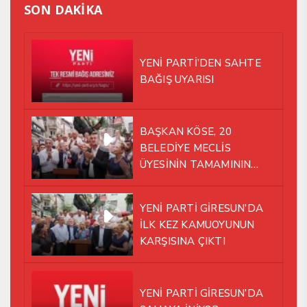
SON DAKİKA
YENİ PARTİ’DEN SAHTE
BAĞIŞ UYARISI
BAŞKAN KÖSE, 20
BELEDİYE MECLİS
ÜYESİNİN TAMAMININ
YENİ PARTİ ÇATISI
ALTINDA AYNI YOLDA
YENİ PARTİ GİRESUN’DA
YÜRÜMEYE KARAR VERDİK
İLK KEZ KAMUOYUNUN
KARŞISINA ÇIKTI
YENİ PARTİ GİRESUN’DA