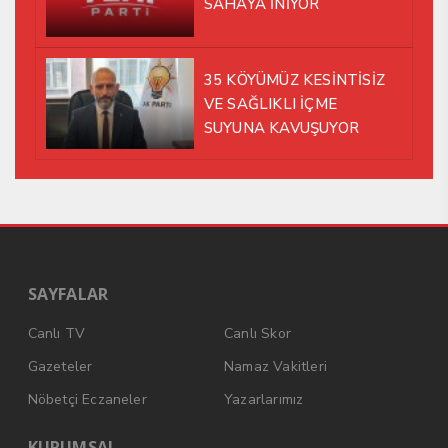
SAHAYA İNİYOR
35 KÖYÜMÜZ KESİNTİSİZ
VE SAĞLIKLI İÇME
SUYUNA KAVUŞUYOR
SAYFALAR
Canlı TV
Canlı Skor
Gazeteler
Namaz Vakitleri
Nöbetçi Eczaneler
Yazarlarımız
KURUMSAL