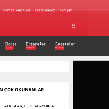
Namaz Vakitleri
Yazarlarımız
İletişim
Borsa
Eczaneler
Gazeteler
Canlı
Nöbetçi
Manşet
N ÇOK OKUNANLAR
ALKIŞLAR, RIFKI APAYDIN’A