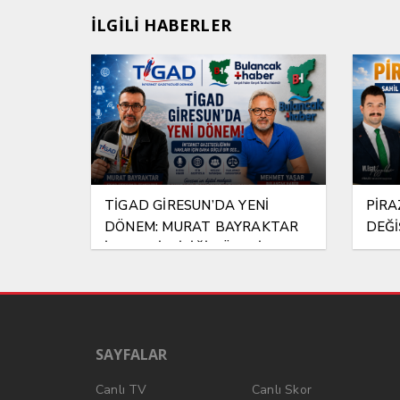
İLGİLİ HABERLER
TİGAD GİRESUN’DA YENİ
PİRA
DÖNEM: MURAT BAYRAKTAR
DEĞİ
İL TEMSİLCİLİĞİ GÖREVİNE
ATANDI
SAYFALAR
Canlı TV
Canlı Skor