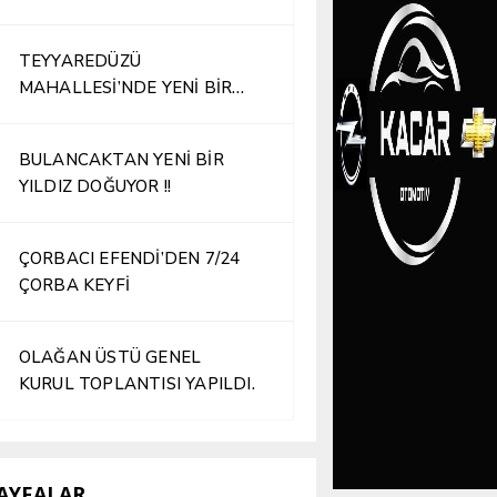
TEYYAREDÜZÜ
MAHALLESİ’NDE YENİ BİR
İŞLETME HİZMETE AÇILDI
BULANCAKTAN YENİ BİR
YILDIZ DOĞUYOR !!
ÇORBACI EFENDİ’DEN 7/24
ÇORBA KEYFİ
OLAĞAN ÜSTÜ GENEL
KURUL TOPLANTISI YAPILDI.
AYFALAR