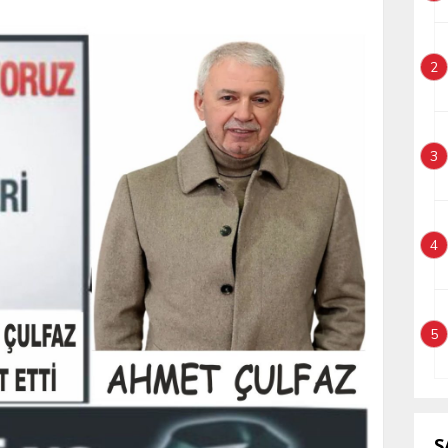
2
3
4
5
S