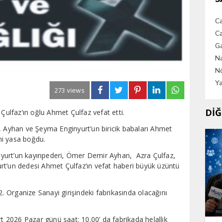
C
Ca
G
Na
Nö
Ya
273 views
DİĞ
lfaz’ın oğlu Ahmet Çulfaz vefat etti.
, Ayhan ve Şeyma Enginyurt’un biricik babaları Ahmet
ini yasa boğdu.
yurt’un kayınpederi, Ömer Demir Ayhan, Azra Çulfaz,
rt’un dedesi Ahmet Çulfaz’ın vefat haberi büyük üzüntü
2. Organize Sanayi girişindeki fabrikasında olacağını
2026 Pazar günü saat: 10.00’ da fabrikada helallik