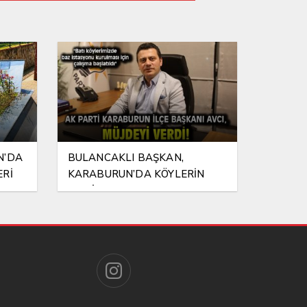
N’DA
BULANCAKLI BAŞKAN,
ERİ
KARABURUN’DA KÖYLERİN
BAZ İSTASYONU SORUNUNA EL
ATTI!