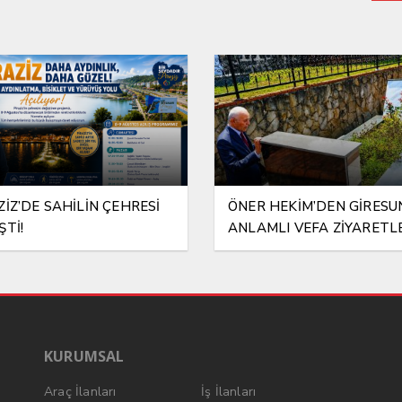
ZİZ’DE SAHİLİN ÇEHRESİ
ÖNER HEKİM’DEN GİRESU
ŞTİ!
ANLAMLI VEFA ZİYARETL
KURUMSAL
Araç İlanları
İş İlanları