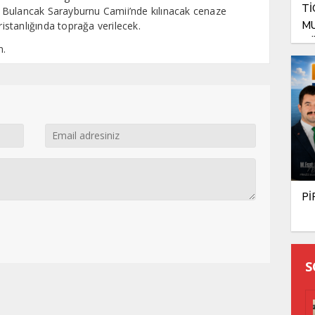
Tİ
 Bulancak Sarayburnu Camii’nde kılınacak cenaze
MU
stanlığında toprağa verilecek.
GÖ
n.
Pİ
S