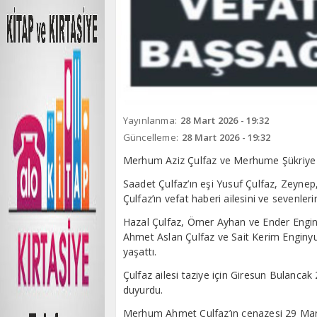
Yayınlanma:
28 Mart 2026 - 19:32
Güncelleme:
28 Mart 2026 - 19:32
Merhum Aziz Çulfaz ve Merhume Şükriye Çu
Saadet Çulfaz’ın eşi Yusuf Çulfaz, Zeynep
Çulfaz’ın vefat haberi ailesini ve sevenler
Hazal Çulfaz, Ömer Ayhan ve Ender Engin
Ahmet Aslan Çulfaz ve Sait Kerim Enginyu
yaşattı.
Çulfaz ailesi taziye için Giresun Bulancak 
duyurdu.
Merhum Ahmet Çulfaz’ın cenazesi 29 Mart 