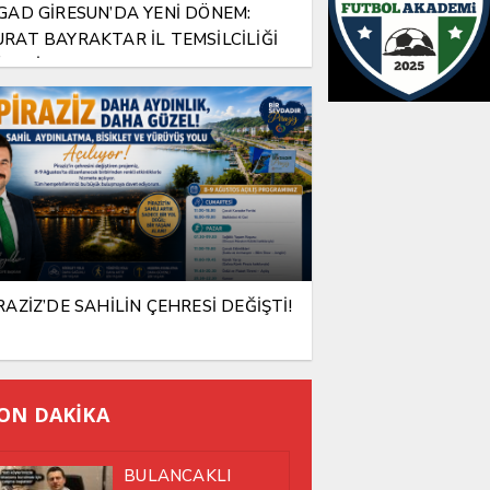
GAD GİRESUN’DA YENİ DÖNEM:
RAT BAYRAKTAR İL TEMSİLCİLİĞİ
REVİNE ATANDI
RAZİZ’DE SAHİLİN ÇEHRESİ DEĞİŞTİ!
ON DAKİKA
BULANCAKLI