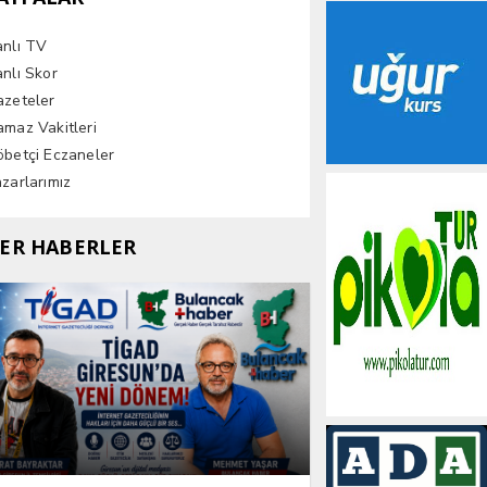
anlı TV
nlı Skor
azeteler
maz Vakitleri
betçi Eczaneler
zarlarımız
ER HABERLER