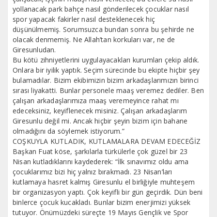
yollanacak park bahçe nasıl gönderilecek çocuklar nasıl
spor yapacak fakirler nasıl desteklenecek hiç
düşünülmemiş. Sorumsuzca bundan sonra bu şehirde ne
olacak denmemiş. Ne Allah’tan korkuları var, ne de
Giresunludan.
Bu kötü zihniyetlerini uygulayacakları kurumları çekip aldık.
Onlara bir iyilik yaptık. Seçim sürecinde bu ekipte hiçbir şey
bulamadılar. Bizim ekibimizin bizim arkadaşlarımızın birinci
sırası liyakatti. Bunlar personele maaş veremez dediler. Ben
çalışan arkadaşlarımıza maaş veremeyince rahat mı
edeceksiniz, keyiflenecek misiniz. Çalışan arkadaşlarım
Giresunlu değil mi. Ancak hiçbir şeyin bizim için bahane
olmadığını da söylemek istiyorum.”
COŞKUYLA KUTLADIK, KUTLAMALARA DEVAM EDECEĞİZ
Başkan Fuat köse, şarkılarla türkülerle çok güzel bir 23
Nisan kutladıklarını kaydederek: “İlk sınavımız oldu ama
çocuklarımız bizi hiç yalnız bırakmadı. 23 Nisan’ları
kutlamaya hasret kalmış Giresunlu el birliğiyle muhteşem
bir organizasyon yaptı. Çok keyifli bir gün geçirdik. Dün beni
binlerce çocuk kucakladı. Bunlar bizim enerjimizi yüksek
tutuyor. Önümüzdeki süreçte 19 Mayıs Gençlik ve Spor