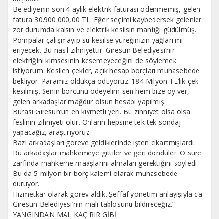
Belediyenin son 4 aylık elektrik faturası ödenmemiş, gelen
fatura 30.900.000,00 TL. Eğer seçimi kaybedersek gelenler
zor durumda kalsın ve elektrik kesilsin mantığı güdülmüş.
Pompalar çalışmayıp su kesilse yüreğinizin yağları mı
eriyecek. Bu nasıl zihniyettir. Giresun Belediyesi’nin
elektriğini kimsesinin kesemeyeceğini de söylemek
istiyorum. Kesilen çekler, açık hesap borçları muhasebede
bekliyor. Paramız oldukça ödüyoruz. 184 Milyon TL’lik çek
kesilmiş. Senin borcunu ödeyelim sen hem bize oy ver,
gelen arkadaşlar mağdur olsun hesabı yapılmış.
Burası Giresun’un en kıymetli yeri. Bu zihniyet olsa olsa
feslinin zihniyeti olur. Onların hepsine tek tek sondaj
yapacağız, araştırıyoruz.
Bazı arkadaşları göreve geldiklerinde işten çıkartmışlardı.
Bu arkadaşlar mahkemeye gittiler ve geri döndüler. O süre
zarfında mahkeme maaşlarını almaları gerektiğini söyledi.
Bu da 5 milyon bir borç kalemi olarak muhasebede
duruyor.
Hizmetkar olarak görev aldık. Şeffaf yönetim anlayışıyla da
Giresun Belediyesi’nin mali tablosunu bildireceğiz.”
YANGINDAN MAL KAÇIRIR GİBİ