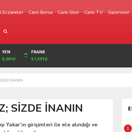
i Eczaneler
Canlı Borsa
Canlı Skor
Canlı TV
Gazeteler
YEN
CUMHURİYET
FRANK
BIST
0,0010
32,239,00
51,5910
1.485,00
SİZDE İNANIN
Z; SİZDE İNANIN
E
Yakar’ın girişimleri ile ele alındığı ve
1