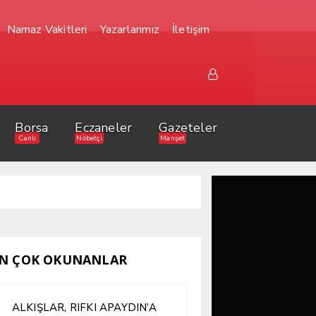
Namaz Vakitleri
Yazarlarımız
İletişim
Borsa
Eczaneler
Gazeteler
Canlı
Nöbetçi
Manşet
N ÇOK OKUNANLAR
ALKIŞLAR, RIFKI APAYDIN’A