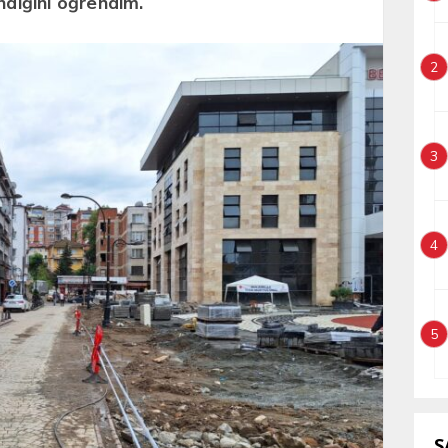
ndığını öğrendim.
2
3
4
5
S