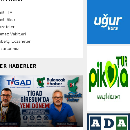
anlı TV
nlı Skor
azeteler
maz Vakitleri
betçi Eczaneler
zarlarımız
ER HABERLER