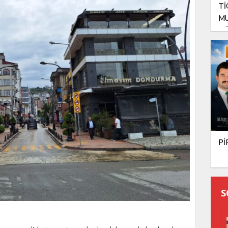
Tİ
MU
GÖ
Pİ
S