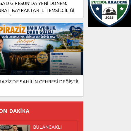
GAD GİRESUN’DA YENİ DÖNEM:
RAT BAYRAKTAR İL TEMSİLCİLİĞİ
REVİNE ATANDI
RAZİZ’DE SAHİLİN ÇEHRESİ DEĞİŞTİ!
ON DAKİKA
BULANCAKLI