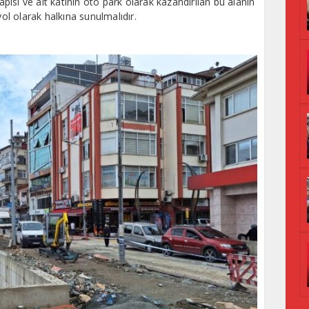
ısı ve alt katının oto park olarak kazandırılan bu alanın
yol olarak halkına sunulmalıdır.