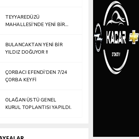
TEYYAREDÜZÜ
MAHALLESİ’NDE YENİ BİR
İŞLETME HİZMETE AÇILDI
BULANCAKTAN YENİ BİR
YILDIZ DOĞUYOR !!
ÇORBACI EFENDİ’DEN 7/24
ÇORBA KEYFİ
OLAĞAN ÜSTÜ GENEL
KURUL TOPLANTISI YAPILDI.
AYFALAR