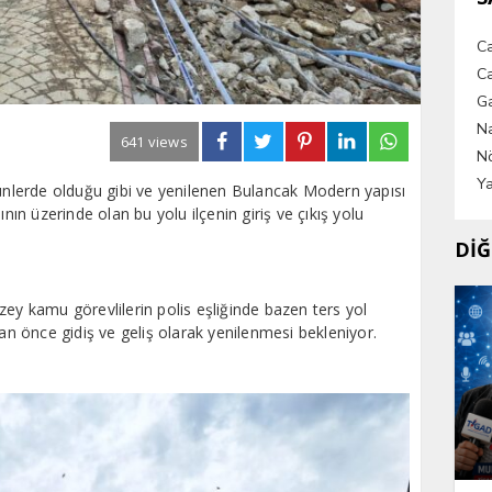
C
Ca
G
Na
641 views
Nö
Ya
günlerde olduğu gibi ve yenilenen Bulancak Modern yapısı
ının üzerinde olan bu yolu ilçenin giriş ve çıkış yolu
DİĞ
zey kamu görevlilerin polis eşliğinde bazen ters yol
 an önce gidiş ve geliş olarak yenilenmesi bekleniyor.