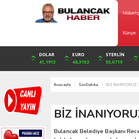
Nöbetç
Künye
DOLAR
ONS
EURO
ALTIN
STERLİN
ÇEYREK
41,1913
3,587,31
48,3102
4,756,89
55,6719
7,777,52
BİZ İNANIYORUZ; 
Anasayfa
SonDakika
BİZ İNANIYORU
Bulancak Belediye Başkanı Recep 