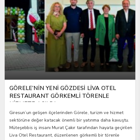
GÖRELE’NİN YENİ GÖZDESİ LİVA OTEL
RESTAURANT GÖRKEMLİ TÖRENLE
HİZMETE AÇILDI
Giresun’un gelişen ilçelerinden Görele, turizm ve hizmet
sektörüne değer katacak önemli bir yatırıma daha kavuştu.
Müteşebbis iş insanı Murat Çakır tarafından hayata geçirilen
Liva Otel Restaurant, düzenlenen görkemli bir törenle