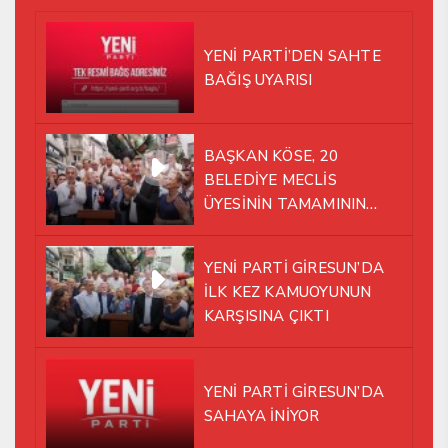
YENİ PARTİ’DEN SAHTE
BAĞIŞ UYARISI
BAŞKAN KÖSE, 20
BELEDİYE MECLİS
ÜYESİNİN TAMAMININ
YENİ PARTİ ÇATISI
ALTINDA AYNI YOLDA
YENİ PARTİ GİRESUN’DA
YÜRÜMEYE KARAR VERDİK
İLK KEZ KAMUOYUNUN
KARŞISINA ÇIKTI
YENİ PARTİ GİRESUN’DA
SAHAYA İNİYOR