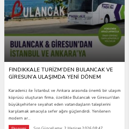
FINDIKKALE TURİZM’DEN BULANCAK VE
GİRESUN’A ULAŞIMDA YENİ DÖNEM
Karadeniz ile İstanbul ve Ankara arasında önemli bir ulaşım
köprüsü oluşturan firma, özellikle Bulancak ve Giresun'dan
büyükşehirlere seyahat eden vatandaşların taleplerini
karşılamak amacıyla sefer ağını güçlendirdi. Yenilenen
modern ar...
Son Güncelleme:
2 Haziran 2026 08:47
Ekonomi