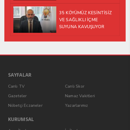
35 KÖYÜMÜZ KESİNTİSİZ
VE SAĞLIKLI İÇME
SUYUNA KAVUŞUYOR
SAYFALAR
Canlı TV
Canlı Skor
Gazeteler
Namaz Vakitleri
Nöbetçi Eczaneler
Yazarlarımız
KURUMSAL