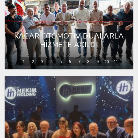
KACAR OTOMOTİV DUALARLA
HİZMETE AÇILDI
1
2
3
4
5
6
7
8
9
10
11