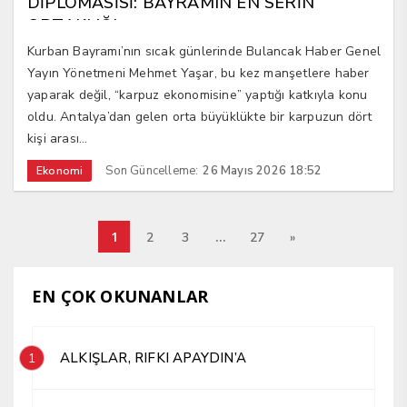
DİPLOMASİSİ: BAYRAMIN EN SERİN
ORTAKLIĞI
Kurban Bayramı’nın sıcak günlerinde Bulancak Haber Genel
Yayın Yönetmeni Mehmet Yaşar, bu kez manşetlere haber
yaparak değil, “karpuz ekonomisine” yaptığı katkıyla konu
oldu. Antalya’dan gelen orta büyüklükte bir karpuzun dört
kişi arası...
Son Güncelleme:
26 Mayıs 2026 18:52
Ekonomi
1
…
2
3
27
»
EN ÇOK OKUNANLAR
ALKIŞLAR, RIFKI APAYDIN’A
1