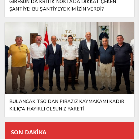
GİRESUN’DA KRİTİK NOKTADA DİKKAT ÇEKEN
ŞANTİYE: BU ŞANTİYEYE KİM İZİN VERDİ?
BULANCAK TSO’DAN PİRAZİZ KAYMAKAMI KADİR
KILIÇ’A HAYIRLI OLSUN ZİYARETİ
SON DAKİKA