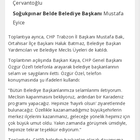
Çervantoğlu
Soğukpınar Belde Belediye Başkanı
Mustafa
Eyice
Toplantıya ayrıca, CHP Trabzon İl Başkanı Mustafa Bak,
Ortahisar İlçe Başkanı Haluk Batmaz, Belediye Başkan
Yardımcıları ve Belediye Meclis Üyeleri de katıldı.
Toplantının açılışında Başkan Kaya, CHP Genel Başkanı
Özgür Özel’i telefonla arayarak belediye başkanlarının
selam ve saygılarını iletti. Özgür Özel, telefon
konuşmasında şu ifadeleri kullandı:
“Bütün Belediye Başkanlarımıza selamlarımı iletiyorum.
Meclisin kapanmasını bekliyoruz, ardından bir Karadeniz
programı yapacağız. Hepinize ‘hayırlı olsun’ ziyaretlerinde
bulunacağız. Özellikle kazanamadığımız büyükşehirlerin
merkez ilçelerini kazanmanız, geleceğe yönelik hepimiz için
çok büyük umut oldu. Yakın zamanda görüşmek ümidiyle,
hepinize tekrar teşekkür ediyorum.”
Toplantıda, CHP’li belediye başkanları olarak dayanışma