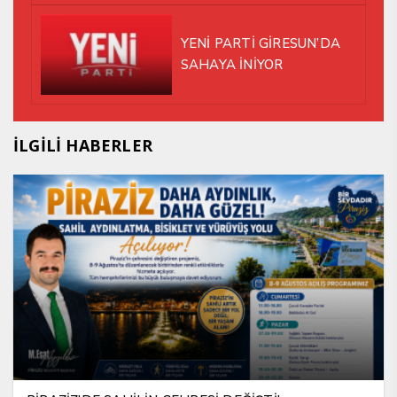
YENİ PARTİ GİRESUN’DA
SAHAYA İNİYOR
İLGİLİ HABERLER