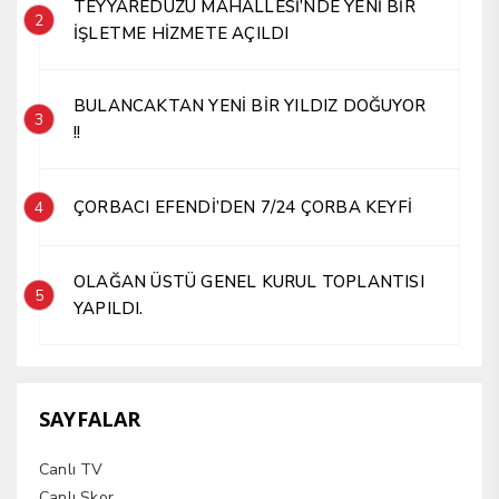
TEYYAREDÜZÜ MAHALLESİ’NDE YENİ BİR
2
İŞLETME HİZMETE AÇILDI
BULANCAKTAN YENİ BİR YILDIZ DOĞUYOR
3
!!
ÇORBACI EFENDİ’DEN 7/24 ÇORBA KEYFİ
4
OLAĞAN ÜSTÜ GENEL KURUL TOPLANTISI
5
YAPILDI.
SAYFALAR
Canlı TV
Canlı Skor