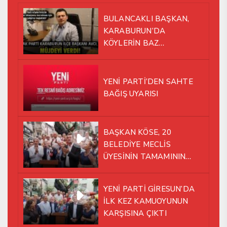
BULANCAKLI BAŞKAN,
KARABURUN’DA
KÖYLERİN BAZ
İSTASYONU SORUNUNA EL
ATTI!
YENİ PARTİ’DEN SAHTE
BAĞIŞ UYARISI
BAŞKAN KÖSE, 20
BELEDİYE MECLİS
ÜYESİNİN TAMAMININ
YENİ PARTİ ÇATISI
ALTINDA AYNI YOLDA
YENİ PARTİ GİRESUN’DA
YÜRÜMEYE KARAR VERDİK
İLK KEZ KAMUOYUNUN
KARŞISINA ÇIKTI