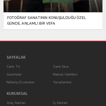
FOTOĞRAF SANATININ KONUŞULDUĞU ÖZEL
GÜNDE, ANLAMLI BİR VEFA
SAYFALAR
Canlı TV
Canlı Skor
Gazeteler
Namaz Vakitleri
Nöbetçi Eczaneler
Yazarlarımız
KURUMSAL
Araç İlanları
İş İlanları