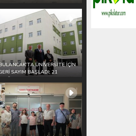
ESNAFIYLA AYNI SOFRADA
BULUŞTU
BULANCAK’TA ÜNİVERSİTE İÇİN
GERİ SAYIM BAŞLADI: 21
EYLÜL’DE KAPILAR AÇILIYOR