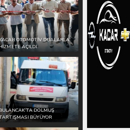
KACAR OTOMOTİV DUALARLA
HİZMETE AÇILDI
BULANCAK’TA DOLMUŞ
TARTIŞMASI BÜYÜYOR