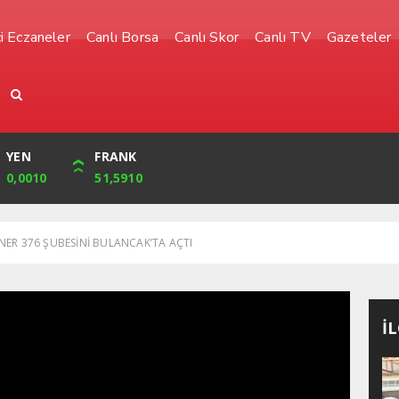
i Eczaneler
Canlı Borsa
Canlı Skor
Canlı TV
Gazeteler
YEN
CUMHURİYET
FRANK
BIST
0,0010
32,239,00
51,5910
1.485,00
ER 376 ŞUBESİNİ BULANCAK’TA AÇTI
İ