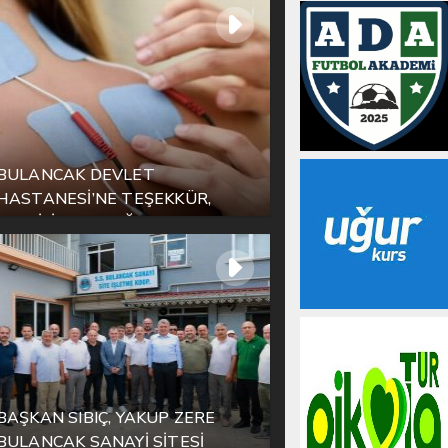
BULANCAK DEVLET
HASTANESİ’NE TEŞEKKÜR,
YETKİLİLERE ÇAĞRI
BAŞKAN SIBIÇ, YAKUP ZERE
BULANCAK SANAYİ SİTESİ