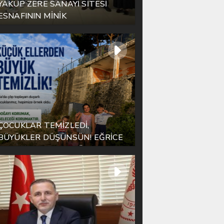
YAKUP ZERE SANAYİ SİTESİ
ESNAFININ MİNİK
KAHRAMANINDAN CESARET
DERSİ
ÇOCUKLAR TEMİZLEDİ,
BÜYÜKLER DÜŞÜNSÜN! EĞRİCE
HALK PLAJI’NDAN TÜM
TÜRKİYE’YE ÖRNEK MESAJ