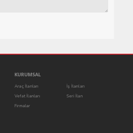
KURUMSAL
Araç İlanları
İş İlanları
Vefat İlanları
Seri İlan
Firmalar