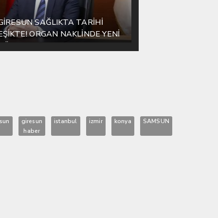
GİRESUN SAĞLIKTA TARİHİ
EŞİKTE! ORGAN NAKLİNDE YENİ
DÖNEM BAŞLIYOR
esun
giresun
istanbul
izmir
konya
SAMSUN
haber