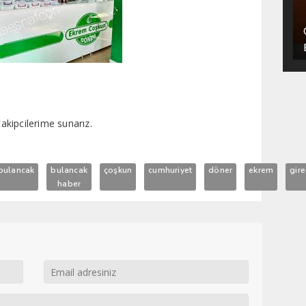
takipcilerime sunarız.
bulancak
bulancak
çoşkun
cumhuriyet
döner
ekrem
gir
haber