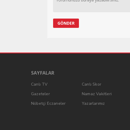
SAYFALAR
Canlı TV
Canlı Skor
Gazeteler
Namaz Vakitleri
Nöbetçi Eczaneler
Yazarlarımız