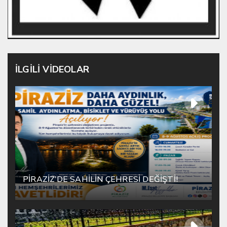
İLGİLİ VİDEOLAR
PİRAZİZ’DE SAHİLİN ÇEHRESİ DEĞİŞTİ!