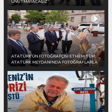
UNUTMAYACAĞIZ”
ATATÜRK’ÜN FOTOĞRAFÇISI ETHEM TEM,
ATATÜRK MEYDANI’NDA FOTOĞRAFLARLA
YAŞATILIYOR