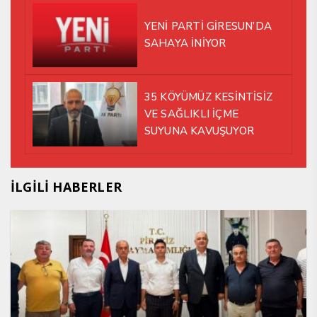
YENİ PARTİ GİRESUN’DA
SAHAYA İNİYOR
35 KÖYÜMÜZ KESİNTİSİZ
VE SAĞLIKLI İÇME
SUYUNA KAVUŞUYOR
İLGİLİ HABERLER