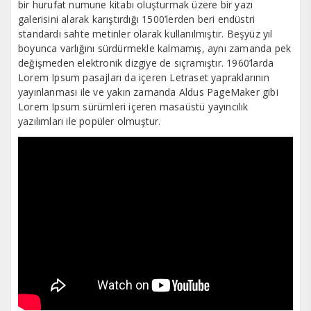
bir hurufat numune kitabı oluşturmak üzere bir yazı
galerisini alarak karıştırdığı 1500’lerden beri endüstri
standardı sahte metinler olarak kullanılmıştır. Beşyüz yıl
boyunca varlığını sürdürmekle kalmamış, aynı zamanda pek
değişmeden elektronik dizgiye de sıçramıştır. 1960’larda
Lorem Ipsum pasajları da içeren Letraset yapraklarının
yayınlanması ile ve yakın zamanda Aldus PageMaker gibi
Lorem Ipsum sürümleri içeren masaüstü yayıncılık
yazılımları ile popüler olmuştur.