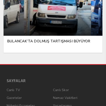
BULANCAK’TA DOLMUŞ TARTIŞMASI BÜYÜYOR
SAYFALAR
Canlı TV
Canlı Skor
Gazeteler
Namaz Vakitleri
Nöbetçi Eczaneler
Yazarlarımız