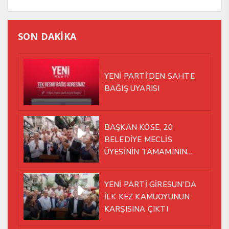
SON DAKİKA
YENİ PARTİ’DEN SAHTE
BAĞIŞ UYARISI
BAŞKAN KÖSE, 20
BELEDİYE MECLİS
ÜYESİNİN TAMAMININ
YENİ PARTİ ÇATISI
ALTINDA AYNI YOLDA
YENİ PARTİ GİRESUN’DA
YÜRÜMEYE KARAR VERDİK
İLK KEZ KAMUOYUNUN
KARŞISINA ÇIKTI