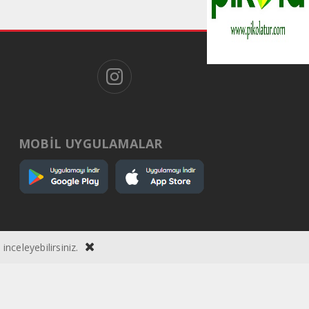
MOBİL UYGULAMALAR
inceleyebilirsiniz.
ı