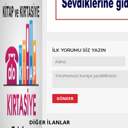
İLK YORUMU SİZ YAZIN
DİĞER İLANLAR