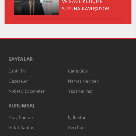
VE SAĞLIKLI İÇME
SUYUNA KAVUŞUYOR
SAYFALAR
Canlı TV
Canlı Skor
Gazeteler
Namaz Vakitleri
Nöbetçi Eczaneler
Yazarlarımız
KURUMSAL
Araç İlanları
İş İlanları
Vefat İlanları
Seri İlan