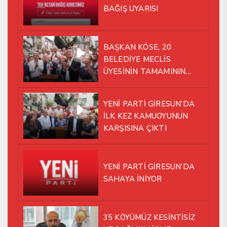
BAĞIŞ UYARISI
BAŞKAN KÖSE, 20
BELEDİYE MECLİS
ÜYESİNİN TAMAMININ
YENİ PARTİ ÇATISI
ALTINDA AYNI YOLDA
YENİ PARTİ GİRESUN’DA
YÜRÜMEYE KARAR VERDİK
İLK KEZ KAMUOYUNUN
KARŞISINA ÇIKTI
YENİ PARTİ GİRESUN’DA
SAHAYA İNİYOR
35 KÖYÜMÜZ KESİNTİSİZ