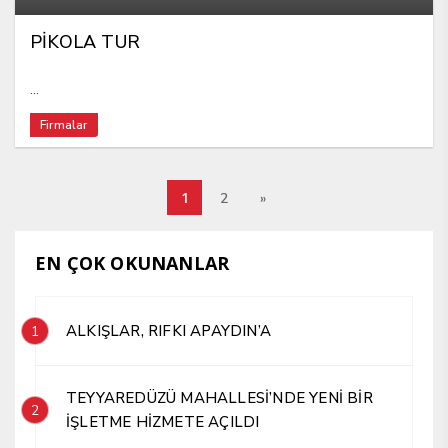
PİKOLA TUR
...
Firmalar
1
2
»
EN ÇOK OKUNANLAR
ALKIŞLAR, RIFKI APAYDIN’A
1
TEYYAREDÜZÜ MAHALLESİ’NDE YENİ BİR
2
İŞLETME HİZMETE AÇILDI