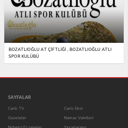
BOZATLIOĞLU AT ÇİFTLİĞİ , BOZATLIOĞLU ATLI
SPOR KULÜBÜ
SAYFALAR
Canlı TV
Canlı Skor
Gazeteler
Namaz Vakitleri
Nöbetçi Eczaneler
Yazarlarımız