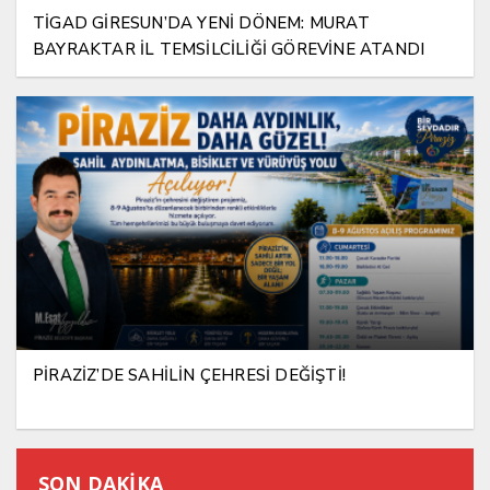
TİGAD GİRESUN’DA YENİ DÖNEM: MURAT
BAYRAKTAR İL TEMSİLCİLİĞİ GÖREVİNE ATANDI
PİRAZİZ’DE SAHİLİN ÇEHRESİ DEĞİŞTİ!
SON DAKİKA