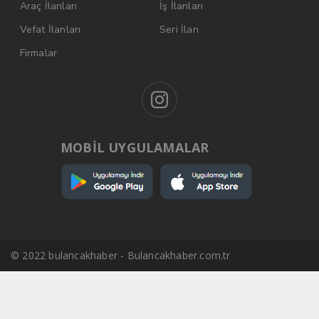
Araç İlanları
İş İlanları
Vefat İlanları
Seri İlan
Firmalar
MOBİL UYGULAMALAR
© 2022 bulancakhaber - Bulancakhaber.com.tr