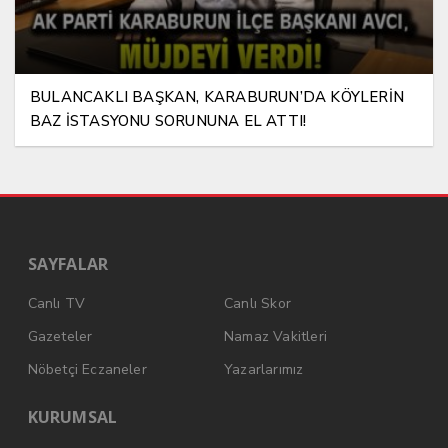
BULANCAKLI BAŞKAN, KARABURUN’DA KÖYLERİN
BAZ İSTASYONU SORUNUNA EL ATTI!
SAYFALAR
Canlı TV
Canlı Skor
Gazeteler
Namaz Vakitleri
Nöbetçi Eczaneler
Yazarlarımız
KURUMSAL