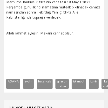
Merhume Kadriye Kızılca’nın cenazesi 18 Mayıs 2023
Perşembe günü ilkindi namazına müteakip kılınacak cenaze
namazından sonra Tekirdağ Yeni Çiftlikte Aile
Kabristanlığında toprağa verilecek.
Allah rahmet eylesin. Mekanı cennet olsun.
ADANA
aydın
bulancak
giresun
istanbul
izmir
ka
haber
ars
İLK YORUMU SİZ YAZIN