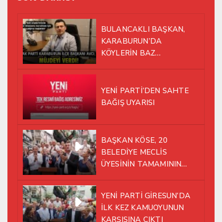
BULANCAKLI BAŞKAN,
KARABURUN’DA
KÖYLERİN BAZ
İSTASYONU SORUNUNA EL
ATTI!
YENİ PARTİ’DEN SAHTE
BAĞIŞ UYARISI
BAŞKAN KÖSE, 20
BELEDİYE MECLİS
ÜYESİNİN TAMAMININ
YENİ PARTİ ÇATISI
ALTINDA AYNI YOLDA
YENİ PARTİ GİRESUN’DA
YÜRÜMEYE KARAR VERDİK
İLK KEZ KAMUOYUNUN
KARŞISINA ÇIKTI