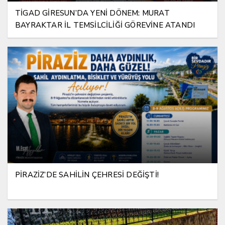
TİGAD GİRESUN’DA YENİ DÖNEM: MURAT
BAYRAKTAR İL TEMSİLCİLİĞİ GÖREVİNE ATANDI
PİRAZİZ’DE SAHİLİN ÇEHRESİ DEĞİŞTİ!