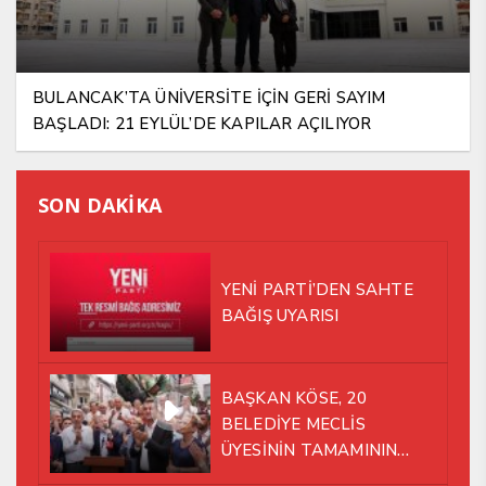
BULANCAK’TA ÜNİVERSİTE İÇİN GERİ SAYIM
BAŞLADI: 21 EYLÜL’DE KAPILAR AÇILIYOR
SON DAKİKA
YENİ PARTİ’DEN SAHTE
BAĞIŞ UYARISI
BAŞKAN KÖSE, 20
BELEDİYE MECLİS
ÜYESİNİN TAMAMININ
YENİ PARTİ ÇATISI