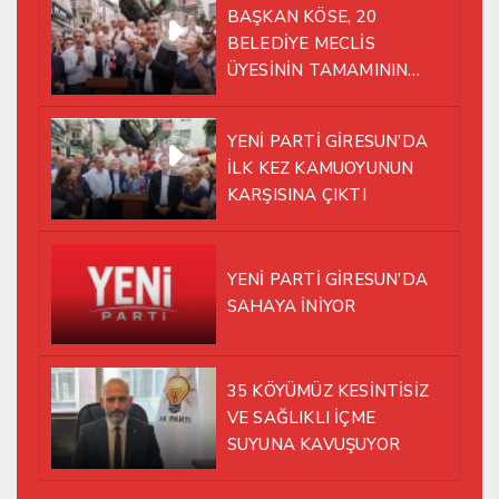
BAŞKAN KÖSE, 20
BELEDİYE MECLİS
ÜYESİNİN TAMAMININ
YENİ PARTİ ÇATISI
ALTINDA AYNI YOLDA
YENİ PARTİ GİRESUN’DA
YÜRÜMEYE KARAR VERDİK
İLK KEZ KAMUOYUNUN
KARŞISINA ÇIKTI
YENİ PARTİ GİRESUN’DA
SAHAYA İNİYOR
35 KÖYÜMÜZ KESİNTİSİZ
VE SAĞLIKLI İÇME
SUYUNA KAVUŞUYOR