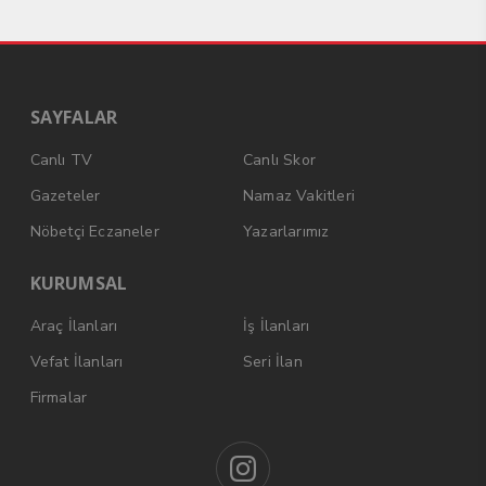
SAYFALAR
Canlı TV
Canlı Skor
Gazeteler
Namaz Vakitleri
Nöbetçi Eczaneler
Yazarlarımız
KURUMSAL
Araç İlanları
İş İlanları
Vefat İlanları
Seri İlan
Firmalar