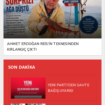
AHMET ERDOĞAN REİS’İN TEKNESİNDEN
KIRLANGIÇ ÇIKTI
SON DAKİKA
YENİ PARTİ’DEN SAHTE
BAĞIŞ UYARISI