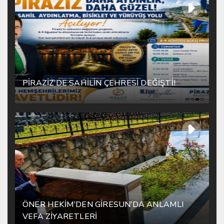
PİRAZİZ’DE SAHİLİN ÇEHRESİ DEĞİŞTİ!
ÖNER HEKİM’DEN GİRESUN’DA ANLAMLI
VEFA ZİYARETLERİ