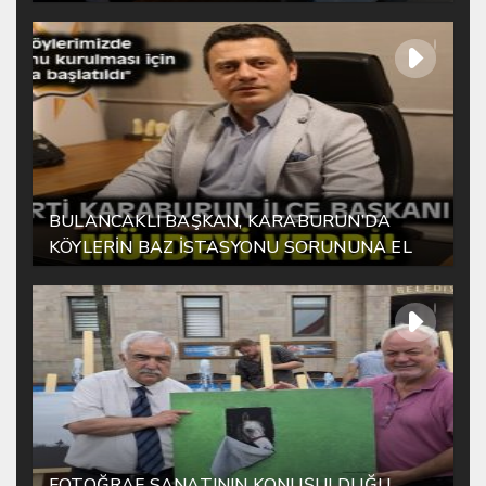
BULANCAKLI BAŞKAN, KARABURUN’DA
KÖYLERİN BAZ İSTASYONU SORUNUNA EL
ATTI!
FOTOĞRAF SANATININ KONUŞULDUĞU