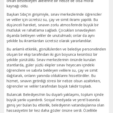
onları destekleyen ailelerine bir nebze de olsa moral
kaynağı oldu.
Başkan Sıbıç’ın girişimiyle, sınav merkezlerinde öğrenciler
ve veliler için ücretsiz su, çay ve simit ikramı yapıldı. Bu
düşünceli hareket, sınavın zorlu atmosferinde büyük bir
mutluluk ve rahatlama sağladı. Çocukları sınavdayken
dışarıda bekleyen veliler de unutulmadı; onlar da aynı
şekilde bu ikramlardan ücretsiz olarak yararlandılar.
Bu anlamlı etkinlik, gönüllülerden ve belediye personelinden
oluşan bir ekip tarafından iki gün boyunca kesintisiz bir
şekilde yürütüldü. Sınav merkezlerinin önünde kurulan
stantlarda, güler yüzlü ekipler sınav heyecanı içindeki
öğrencilere ve sabırla bekleyen velilere su, çay ve simit
dağıtarak, onların yanında olduklarını hissettirdiler. Bu
hizmet, sınavın getirdiği stresi bir nebze olsun azaltırken,
öğrenciler ve veliler tarafından büyük takdir topladı.
Bulancak Belediyesi’nin bu duyarlı yaklaşımı, toplum içinde
büyük yankı uyandırdı. Sosyal medyada ve yerel basında
geniş yer bulan bu etkinlik, belediyenin vatandaşlarına olan
hassasiyetini bir kez daha gözler önüne serdi. Özellikle