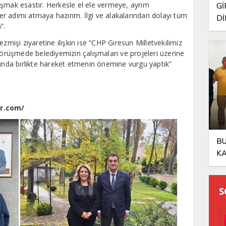
alışmak esastır. Herkesle el ele vermeye, ayrım
Gİ
r adımı atmaya hazırım. İlgi ve alakalarından dolayı tüm
Dİ
”.
ŞA
zmişi ziyaretine ilişkin ise “CHP Giresun Milletvekilimiz
görüşmede belediyemizin çalışmaları ve projeleri üzerine
sunda birlikte hareket etmenin önemine vurgu yaptık”
r.com/
BU
KA
OL
S