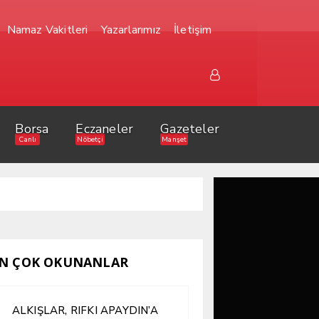
Namaz Vakitleri
Yazarlarımız
İletişim
Borsa
Eczaneler
Gazeteler
Canlı
Nöbetçi
Manşet
N ÇOK OKUNANLAR
ALKIŞLAR, RIFKI APAYDIN’A