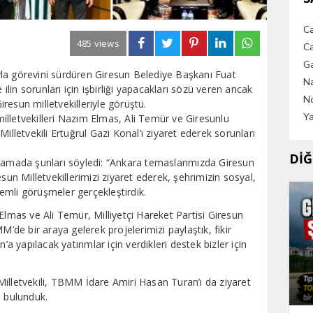
C
485 views
Ca
G
rıyla görevini sürdüren Giresun Belediye Başkanı Fuat
Na
in sorunları için işbirliği yapacakları sözü veren ancak
Nö
resun milletvekilleriyle görüştü.
Ya
illetvekilleri Nazım Elmas, Ali Temür ve Giresunlu
illetvekili Ertuğrul Gazi Konal’ı ziyaret ederek sorunları
DİĞ
klamada şunları söyledi: “Ankara temaslarımızda Giresun
sun Milletvekillerimizi ziyaret ederek, şehrimizin sosyal,
emli görüşmeler gerçekleştirdik.
Elmas ve Ali Temür, Milliyetçi Hareket Partisi Giresun
M’de bir araya gelerek projelerimizi paylaştık, fikir
’a yapılacak yatırımlar için verdikleri destek bizler için
illetvekili, TBMM İdare Amiri Hasan Turan’ı da ziyaret
e bulunduk.