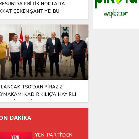
RESUN’DA KRİTİK NOKTADA
KKAT ÇEKEN ŞANTİYE: BU
NTİYEYE KİM İZİN VERDİ?
LANCAK TSO’DAN PİRAZİZ
YMAKAMI KADİR KILIÇ’A HAYIRLI
SUN ZİYARETİ
ON DAKİKA
YENİ PARTİ’DEN