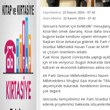
Yayınlanma:
22 Kasım 2024 - 07:42
Güncelleme:
22 Kasım 2024 - 07:42
Giresun’a hizmet için birliktelik” mesajla
Köse’den örnek davranış. Köse daha önce il
bugüne kadar kendisini ziyaret etmeyen Gi
Başkan Köse Ankara’ya giderek Ak Parti m
İstanbul Milletvekili Hasan Turan ile MHP M
ve çözüm önerilerini anlattı.
Fuat Köse ziyaret sonrasında yaptığı açı
için el ele veriyoruz. Bugün Ankara’da Gire
kültürel ve ekonomik kalkınması adına ön
AK Parti Giresun Milletvekillerimiz Nazım 
Milletvekilimiz Ertuğrul Gazi Konal ile TBM
alışverişinde bulunduk. Kendilerinin Giresun
çok değerli.
Giresunlu hemşehrimiz AK Parti İstanbul M
ederek projelerimiz hakkında istişarelerd