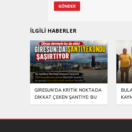
İLGİLİ HABERLER
GİRESUN’DA KRİTİK NOKTADA
BULA
DİKKAT ÇEKEN ŞANTİYE: BU
KAYM
ŞANTİYEYE KİM İZİN VERDİ?
HAYI