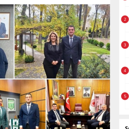
2
3
4
5
S