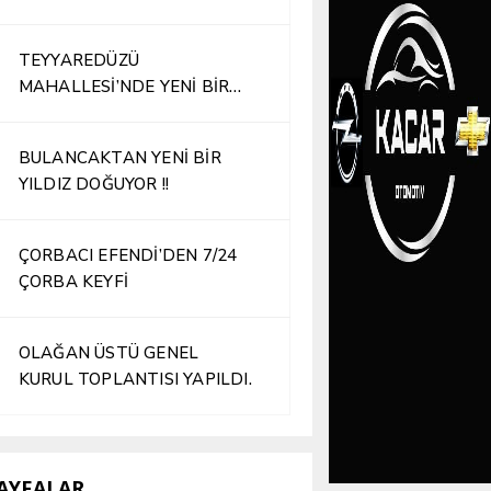
TEYYAREDÜZÜ
MAHALLESİ’NDE YENİ BİR
İŞLETME HİZMETE AÇILDI
BULANCAKTAN YENİ BİR
YILDIZ DOĞUYOR !!
ÇORBACI EFENDİ’DEN 7/24
ÇORBA KEYFİ
OLAĞAN ÜSTÜ GENEL
KURUL TOPLANTISI YAPILDI.
AYFALAR