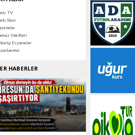
anlı TV
nlı Skor
azeteler
maz Vakitleri
betçi Eczaneler
zarlarımız
ER HABERLER