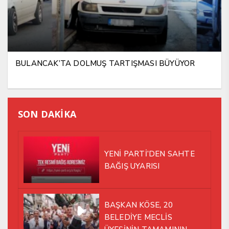
BULANCAK’TA DOLMUŞ TARTIŞMASI BÜYÜYOR
SON DAKİKA
YENİ PARTİ’DEN SAHTE
BAĞIŞ UYARISI
BAŞKAN KÖSE, 20
BELEDİYE MECLİS