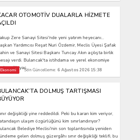
KACAR OTOMOTİV DUALARLA HİZMETE
AÇILDI
akup Zere Sanayi Sitesi'nde yeni yatırım heyecanı...
aşkan Yardımcısı Reşat Nuri Özdemir, Meclis Üyesi Şafak
ahin ve Sanayi Sitesi Başkanı Tuncay Akın açılışta birlik
esajı verdi. Bulancak'ta istihdama ve yerel ekonomiye
atkı sağlayac...
Son Güncelleme:
6 Ağustos 2026 15:38
Ekonomi
BULANCAK’TA DOLMUŞ TARTIŞMASI
BÜYÜYOR
ınır değişikliği yine reddedildi. Peki bu kararı kim veriyor,
atandaşın ulaşım özgürlüğünü kim sınırlandırıyor?
ulancak Belediye Meclisi'nin son toplantısında yeniden
ündeme gelen dolmuş güzergâhı sınır değişikliği teklifi, bu