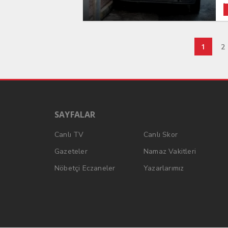
k
1
2
SAYFALAR
Canlı TV
Canlı Skor
Gazeteler
Namaz Vakitleri
Nöbetçi Eczaneler
Yazarlarımız