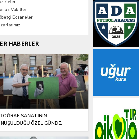
azeteler
maz Vakitleri
betçi Eczaneler
zarlarımız
ER HABERLER
TOĞRAF SANATININ
NUŞULDUĞU ÖZEL GÜNDE,
LAMLI BİR VEFA