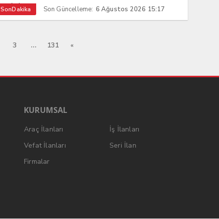
ez de k...
Son Güncelleme:
6 Ağustos 2026 15:17
SonDakika
…
3
131
«
KURUMSAL
Araç İlanları
İş İlanları
Vefat İlanları
Seri İlan
Firmalar