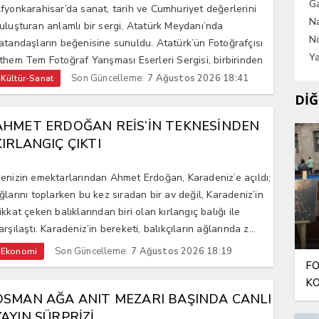
G
fyonkarahisar’da sanat, tarih ve Cumhuriyet değerlerini
Na
uluşturan anlamlı bir sergi, Atatürk Meydanı’nda
Nö
atandaşların beğenisine sunuldu. Atatürk’ün Fotoğrafçısı
Ya
them Tem Fotoğraf Yarışması Eserleri Sergisi, birbirinden
eğerli fotoğ...
Son Güncelleme:
7 Ağustos 2026 18:41
Kültür-Sanat
DİĞ
AHMET ERDOĞAN REİS’İN TEKNESİNDEN
KIRLANGIÇ ÇIKTI
enizin emektarlarından Ahmet Erdoğan, Karadeniz’e açıldı;
ğlarını toplarken bu kez sıradan bir av değil, Karadeniz’in
ikkat çeken balıklarından biri olan kırlangıç balığı ile
arşılaştı. Karadeniz’in bereketi, balıkçıların ağlarında z...
Son Güncelleme:
7 Ağustos 2026 18:19
Ekonomi
FO
KO
OSMAN AĞA ANIT MEZARI BAŞINDA CANLI
AN
YAYIN SÜRPRİZİ