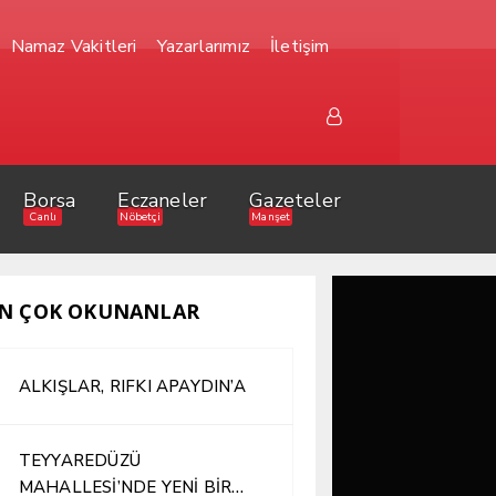
Namaz Vakitleri
Yazarlarımız
İletişim
Borsa
Eczaneler
Gazeteler
Canlı
Nöbetçi
Manşet
N ÇOK OKUNANLAR
ALKIŞLAR, RIFKI APAYDIN’A
TEYYAREDÜZÜ
MAHALLESİ’NDE YENİ BİR