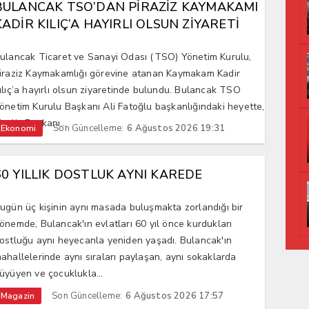
BULANCAK TSO’DAN PİRAZİZ KAYMAKAMI
KADİR KILIÇ’A HAYIRLI OLSUN ZİYARETİ
ulancak Ticaret ve Sanayi Odası (TSO) Yönetim Kurulu,
iraziz Kaymakamlığı görevine atanan Kaymakam Kadir
ılıç’a hayırlı olsun ziyaretinde bulundu. Bulancak TSO
önetim Kurulu Başkanı Ali Fatoğlu başkanlığındaki heyette,
eclis Başkanı...
Son Güncelleme:
6 Ağustos 2026 19:31
Ekonomi
60 YILLIK DOSTLUK AYNI KAREDE
ugün üç kişinin aynı masada buluşmakta zorlandığı bir
önemde, Bulancak'ın evlatları 60 yıl önce kurdukları
ostluğu aynı heyecanla yeniden yaşadı. Bulancak'ın
ahallelerinde aynı sıraları paylaşan, aynı sokaklarda
üyüyen ve çocuklukla...
Son Güncelleme:
6 Ağustos 2026 17:57
Magazin