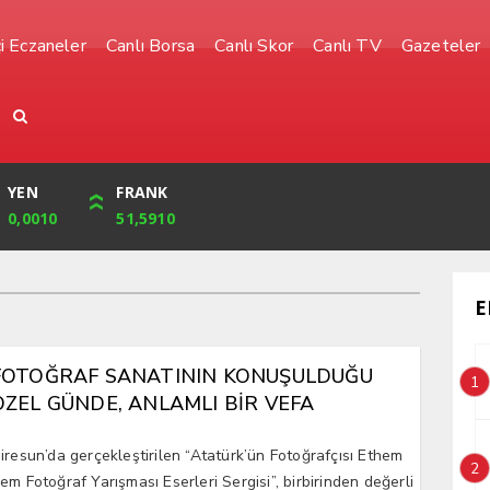
i Eczaneler
Canlı Borsa
Canlı Skor
Canlı TV
Gazeteler
YEN
CUMHURİYET
FRANK
BIST
0,0010
32,239,00
51,5910
1.485,00
E
FOTOĞRAF SANATININ KONUŞULDUĞU
1
ÖZEL GÜNDE, ANLAMLI BİR VEFA
iresun’da gerçekleştirilen “Atatürk’ün Fotoğrafçısı Ethem
2
em Fotoğraf Yarışması Eserleri Sergisi”, birbirinden değerli