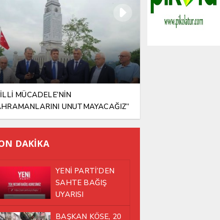
İLLİ MÜCADELE’NİN
AHRAMANLARINI UNUTMAYACAĞIZ”
ON DAKİKA
YENİ PARTİ’DEN
SAHTE BAĞIŞ
UYARISI
BAŞKAN KÖSE, 20