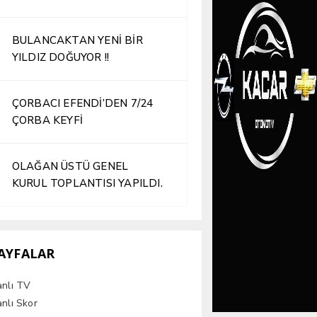
İŞLETME HİZMETE AÇILDI
BULANCAKTAN YENİ BİR
YILDIZ DOĞUYOR !!
ÇORBACI EFENDİ’DEN 7/24
ÇORBA KEYFİ
OLAĞAN ÜSTÜ GENEL
KURUL TOPLANTISI YAPILDI.
AYFALAR
anlı TV
nlı Skor