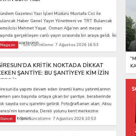
ündem Gazetesi Yazı İşleri Müdürü Mustafa Cici ile
ulancak Haber Genel Yayın Yönetmeni ve TRT Bulancak
emsilcisi Mehmet Yaşar, Osman Ağa’nın anıt mezarı
aşında gerçekleşen canlı yayın sırasında bir araya geldi. İki
ecrübeli gazetecinin...
Son Güncelleme:
7 Ağustos 2026 16:53
Magazin
“M
GİRESUN’DA KRİTİK NOKTADA DİKKAT
K
ÇEKEN ŞANTİYE: BU ŞANTİYEYE KİM İZİN
VERDİ?
S
iresun’da yapımı devam eden önemli kamu yatırımlarının
emen yanı başında ortaya çıkan bir şantiye, beraberinde
ok sayıda soru işaretini getirdi. Fotoğraflanan alan; Aksu
eresi’nin kenarında, Dereli yolunu kent merkezine
ağlayan köprün...
Son Güncelleme:
7 Ağustos 2026 10:53
Güncel