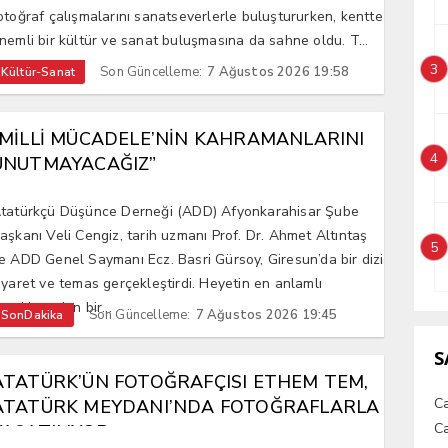
otoğraf çalışmalarını sanatseverlerle buluştururken, kentte
nemli bir kültür ve sanat buluşmasına da sahne oldu. T...
3
Son Güncelleme:
7 Ağustos 2026 19:58
Kültür-Sanat
“MİLLİ MÜCADELE’NİN KAHRAMANLARINI
4
UNUTMAYACAĞIZ”
tatürkçü Düşünce Derneği (ADD) Afyonkarahisar Şube
aşkanı Veli Cengiz, tarih uzmanı Prof. Dr. Ahmet Altıntaş
5
e ADD Genel Saymanı Ecz. Basri Gürsoy, Giresun’da bir dizi
iyaret ve temas gerçekleştirdi. Heyetin en anlamlı
uraklarından bir...
Son Güncelleme:
7 Ağustos 2026 19:45
SonDakika
S
ATATÜRK’ÜN FOTOĞRAFÇISI ETHEM TEM,
C
ATATÜRK MEYDANI’NDA FOTOĞRAFLARLA
Ca
YAŞATILIYOR