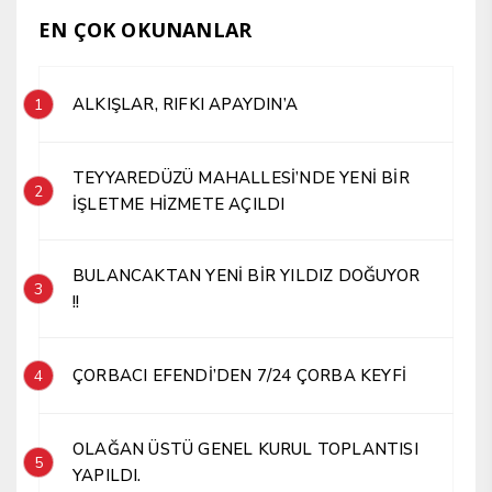
EN ÇOK OKUNANLAR
ALKIŞLAR, RIFKI APAYDIN’A
1
TEYYAREDÜZÜ MAHALLESİ’NDE YENİ BİR
2
İŞLETME HİZMETE AÇILDI
BULANCAKTAN YENİ BİR YILDIZ DOĞUYOR
3
!!
ÇORBACI EFENDİ’DEN 7/24 ÇORBA KEYFİ
4
OLAĞAN ÜSTÜ GENEL KURUL TOPLANTISI
5
YAPILDI.