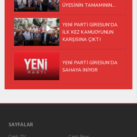
ÜYESİNİN TAMAMININ
YENİ PARTİ ÇATISI
ALTINDA AYNI YOLDA
YENİ PARTİ GİRESUN’DA
YÜRÜMEYE KARAR VERDİK
İLK KEZ KAMUOYUNUN
KARŞISINA ÇIKTI
YENİ PARTİ GİRESUN’DA
SAHAYA İNİYOR
SAYFALAR
Canlı TV
Canlı Skor