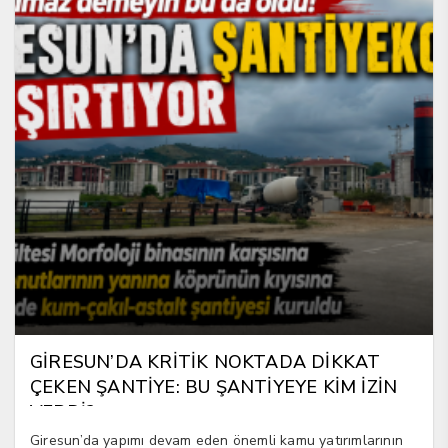
GİRESUN’DA KRİTİK NOKTADA DİKKAT
ÇEKEN ŞANTİYE: BU ŞANTİYEYE KİM İZİN
VERDİ?
Giresun’da yapımı devam eden önemli kamu yatırımlarının