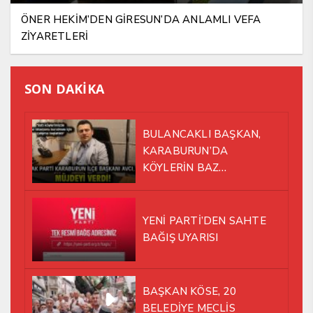
ÖNER HEKİM’DEN GİRESUN’DA ANLAMLI VEFA
ZİYARETLERİ
SON DAKİKA
BULANCAKLI BAŞKAN,
KARABURUN’DA
KÖYLERİN BAZ
İSTASYONU SORUNUNA EL
ATTI!
YENİ PARTİ’DEN SAHTE
BAĞIŞ UYARISI
BAŞKAN KÖSE, 20
BELEDİYE MECLİS