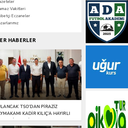
azeteler
maz Vakitleri
betçi Eczaneler
zarlarımız
ER HABERLER
LANCAK TSO’DAN PİRAZİZ
YMAKAMI KADİR KILIÇ’A HAYIRLI
SUN ZİYARETİ