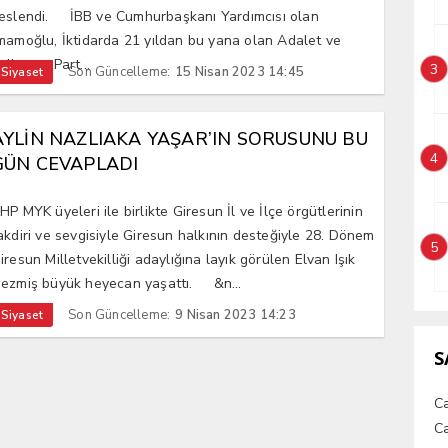
eslendi. İBB ve Cumhurbaşkanı Yardımcısı olan
mamoğlu, İktidarda 21 yıldan bu yana olan Adalet ve
alkınma Part...
3
Son Güncelleme:
15 Nisan 2023 14:45
Siyaset
AYLİN NAZLIAKA YAŞAR’IN SORUSUNU BU
4
GÜN CEVAPLADI
HP MYK üyeleri ile birlikte Giresun İl ve İlçe örgütlerinin
akdiri ve sevgisiyle Giresun halkının desteğiyle 28. Dönem
5
iresun Milletvekilliği adaylığına layık görülen Elvan Işık
ezmiş büyük heyecan yaşattı. &n...
Son Güncelleme:
9 Nisan 2023 14:23
Siyaset
S
C
Ca