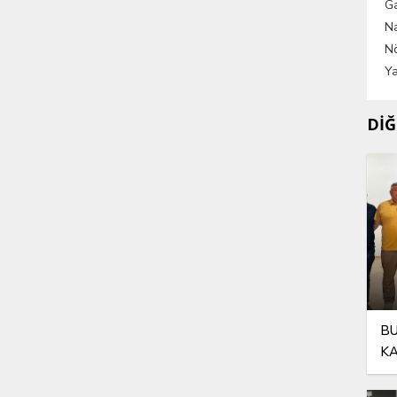
G
Na
Nö
Ya
DİĞ
BU
KA
OL