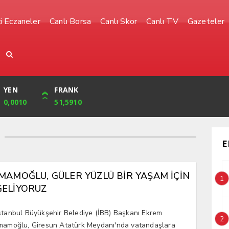
i Eczaneler
Canlı Borsa
Canlı Skor
Canlı TV
Gazeteler
YEN
CUMHURİYET
FRANK
BIST
0,0010
32,239,00
51,5910
1.485,00
E
İMAMOĞLU, GÜLER YÜZLÜ BİR YAŞAM İÇİN
1
GELİYORUZ
stanbul Büyükşehir Belediye (İBB) Başkanı Ekrem
2
mamoğlu, Giresun Atatürk Meydanı'nda vatandaşlara