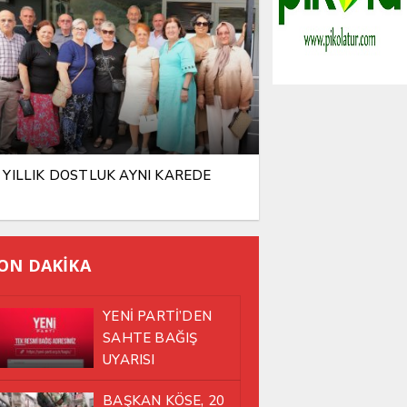
 YILLIK DOSTLUK AYNI KAREDE
ON DAKİKA
YENİ PARTİ’DEN
SAHTE BAĞIŞ
UYARISI
BAŞKAN KÖSE, 20