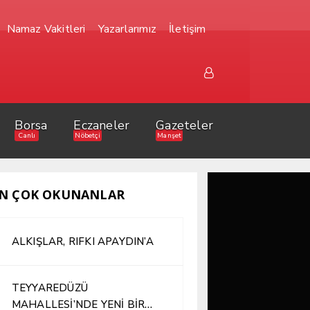
Namaz Vakitleri
Yazarlarımız
İletişim
Borsa
Eczaneler
Gazeteler
Canlı
Nöbetçi
Manşet
N ÇOK OKUNANLAR
ALKIŞLAR, RIFKI APAYDIN’A
TEYYAREDÜZÜ
MAHALLESİ’NDE YENİ BİR