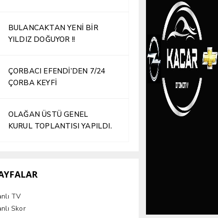
İŞLETME HİZMETE AÇILDI
BULANCAKTAN YENİ BİR
YILDIZ DOĞUYOR !!
ÇORBACI EFENDİ’DEN 7/24
ÇORBA KEYFİ
OLAĞAN ÜSTÜ GENEL
KURUL TOPLANTISI YAPILDI.
AYFALAR
anlı TV
nlı Skor