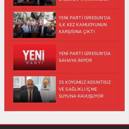
YENİ PARTİ ÇATISI
ALTINDA AYNI YOLDA
YENİ PARTİ GİRESUN’DA
YÜRÜMEYE KARAR VERDİK
İLK KEZ KAMUOYUNUN
KARŞISINA ÇIKTI
YENİ PARTİ GİRESUN’DA
SAHAYA İNİYOR
35 KÖYÜMÜZ KESİNTİSİZ
VE SAĞLIKLI İÇME
SUYUNA KAVUŞUYOR