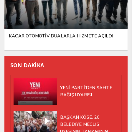
KACAR OTOMOTİV DUALARLA HİZMETE AÇILDI
SON DAKİKA
YENİ PARTİ’DEN SAHTE
BAĞIŞ UYARISI
BAŞKAN KÖSE, 20
BELEDİYE MECLİS
ÜYESİNİN TAMAMININ