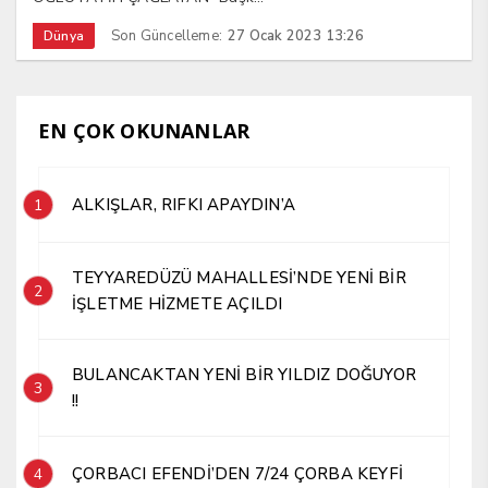
Son Güncelleme:
27 Ocak 2023 13:26
Dünya
EN ÇOK OKUNANLAR
ALKIŞLAR, RIFKI APAYDIN’A
1
TEYYAREDÜZÜ MAHALLESİ’NDE YENİ BİR
2
İŞLETME HİZMETE AÇILDI
BULANCAKTAN YENİ BİR YILDIZ DOĞUYOR
3
!!
ÇORBACI EFENDİ’DEN 7/24 ÇORBA KEYFİ
4