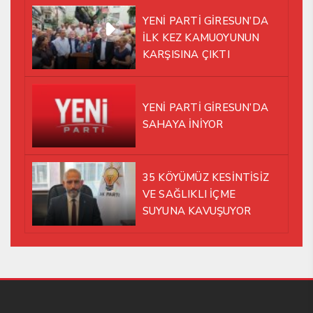
ALTINDA AYNI YOLDA
YENİ PARTİ GİRESUN’DA
YÜRÜMEYE KARAR VERDİK
İLK KEZ KAMUOYUNUN
KARŞISINA ÇIKTI
YENİ PARTİ GİRESUN’DA
SAHAYA İNİYOR
35 KÖYÜMÜZ KESİNTİSİZ
VE SAĞLIKLI İÇME
SUYUNA KAVUŞUYOR