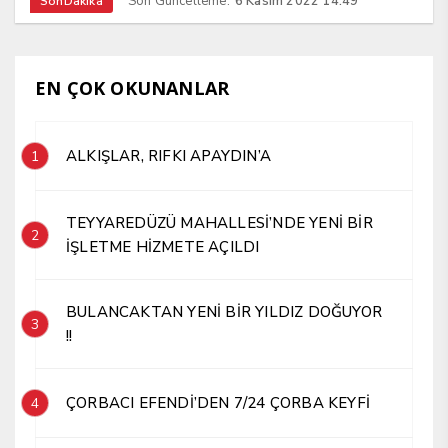
Son Güncelleme:
6 Kasım 2022 14:49
SonDakika
EN ÇOK OKUNANLAR
ALKIŞLAR, RIFKI APAYDIN’A
1
TEYYAREDÜZÜ MAHALLESİ’NDE YENİ BİR
2
İŞLETME HİZMETE AÇILDI
BULANCAKTAN YENİ BİR YILDIZ DOĞUYOR
3
!!
ÇORBACI EFENDİ’DEN 7/24 ÇORBA KEYFİ
4