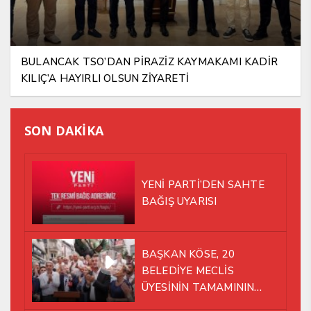
BULANCAK TSO’DAN PİRAZİZ KAYMAKAMI KADİR
KILIÇ’A HAYIRLI OLSUN ZİYARETİ
SON DAKİKA
YENİ PARTİ’DEN SAHTE
BAĞIŞ UYARISI
BAŞKAN KÖSE, 20
BELEDİYE MECLİS
ÜYESİNİN TAMAMININ
YENİ PARTİ ÇATISI