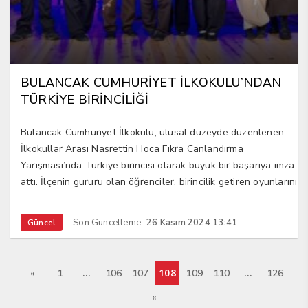
BULANCAK CUMHURİYET İLKOKULU’NDAN
TÜRKİYE BİRİNCİLİĞİ
Bulancak Cumhuriyet İlkokulu, ulusal düzeyde düzenlenen
İlkokullar Arası Nasrettin Hoca Fıkra Canlandırma
Yarışması’nda Türkiye birincisi olarak büyük bir başarıya imza
attı. İlçenin gururu olan öğrenciler, birincilik getiren oyunlarını
...
Son Güncelleme:
26 Kasım 2024 13:41
Güncel
…
108
…
«
1
106
107
109
110
126
«