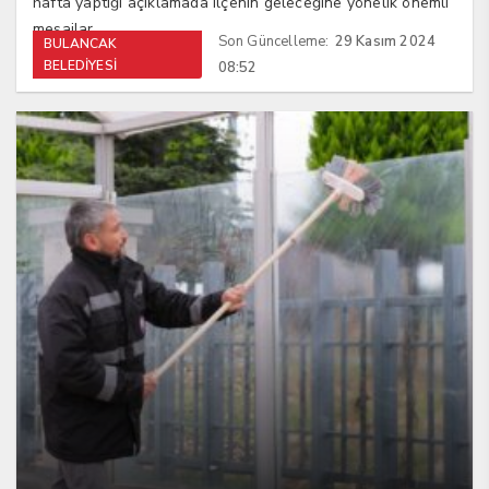
hafta yaptığı açıklamada ilçenin geleceğine yönelik önemli
mesajlar...
Son Güncelleme:
29 Kasım 2024
BULANCAK
BELEDİYESİ
08:52