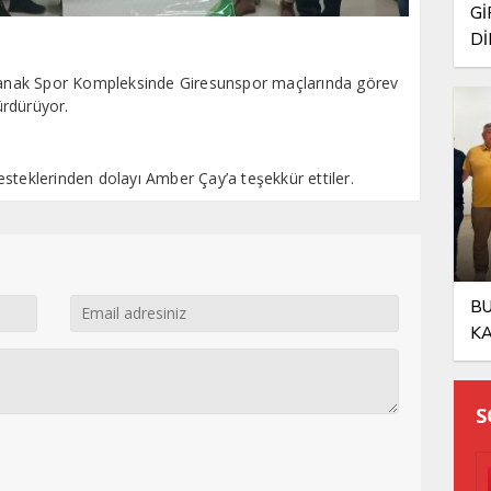
Gİ
Dİ
ŞA
anak Spor Kompleksinde Giresunspor maçlarında görev
ürdürüyor.
steklerinden dolayı Amber Çay’a teşekkür ettiler.
BU
KA
OL
S