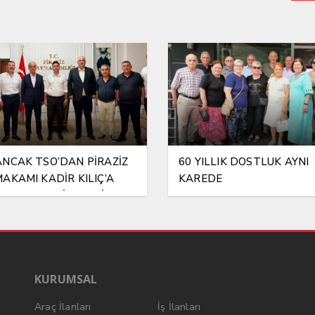
NCAK TSO’DAN PİRAZİZ
60 YILLIK DOSTLUK AYNI
AKAMI KADİR KILIÇ’A
KAREDE
RLI OLSUN ZİYARETİ
KURUMSAL
Araç İlanları
İş İlanları