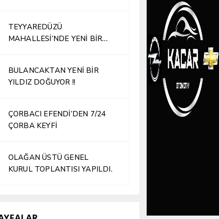
TEYYAREDÜZÜ
MAHALLESİ’NDE YENİ BİR
İŞLETME HİZMETE AÇILDI
BULANCAKTAN YENİ BİR
YILDIZ DOĞUYOR !!
ÇORBACI EFENDİ’DEN 7/24
ÇORBA KEYFİ
OLAĞAN ÜSTÜ GENEL
KURUL TOPLANTISI YAPILDI.
AYFALAR