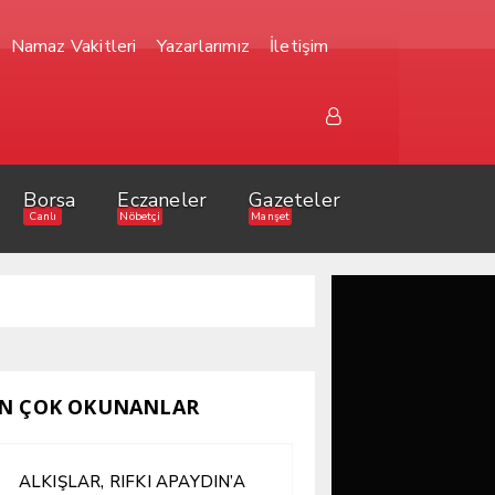
Namaz Vakitleri
Yazarlarımız
İletişim
Borsa
Eczaneler
Gazeteler
Canlı
Nöbetçi
Manşet
N ÇOK OKUNANLAR
ALKIŞLAR, RIFKI APAYDIN’A