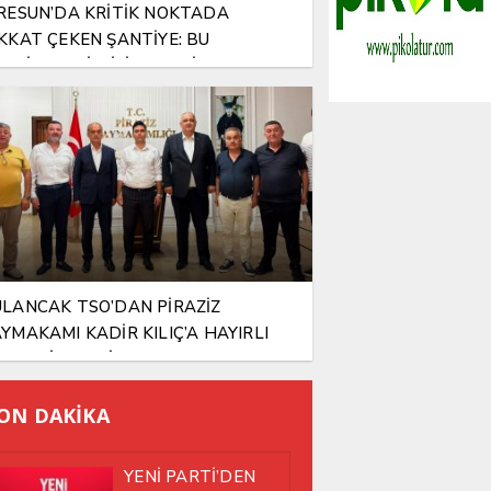
RESUN’DA KRİTİK NOKTADA
KKAT ÇEKEN ŞANTİYE: BU
NTİYEYE KİM İZİN VERDİ?
LANCAK TSO’DAN PİRAZİZ
YMAKAMI KADİR KILIÇ’A HAYIRLI
SUN ZİYARETİ
ON DAKİKA
YENİ PARTİ’DEN