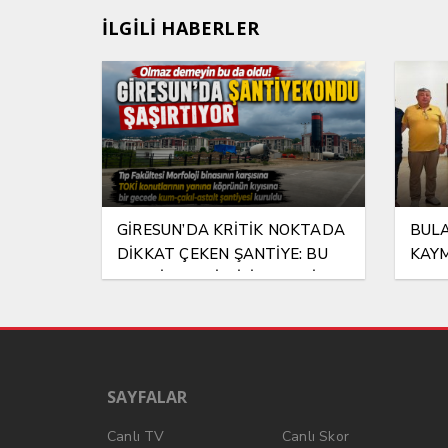
İLGİLİ HABERLER
GİRESUN’DA KRİTİK NOKTADA
BULA
DİKKAT ÇEKEN ŞANTİYE: BU
KAYM
ŞANTİYEYE KİM İZİN VERDİ?
HAYI
SAYFALAR
Canlı TV
Canlı Skor