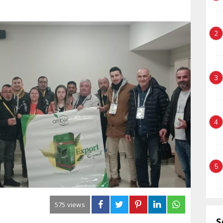
2
3
4
5
575 views
S