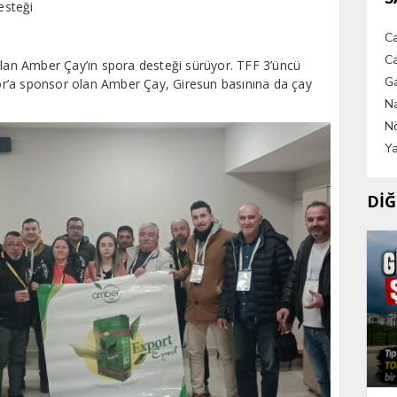
esteği
C
Ca
olan Amber Çay’ın spora desteği sürüyor. TFF 3’üncü
G
r’a sponsor olan Amber Çay, Giresun basınına da çay
Na
Nö
Ya
DİĞ