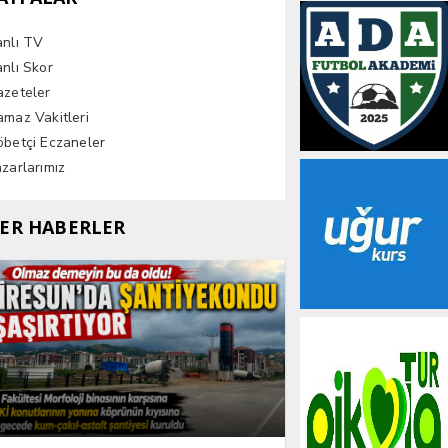
anlı TV
nlı Skor
azeteler
maz Vakitleri
betçi Eczaneler
zarlarımız
ER HABERLER