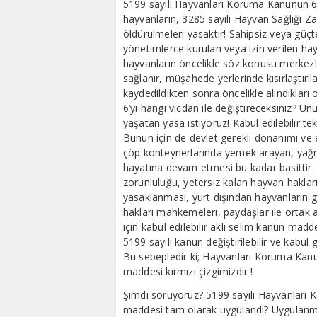
5199 sayılı Hayvanları Koruma Kanunun 6
hayvanların, 3285 sayılı Hayvan Sağlığı Z
öldürülmeleri yasaktır! Sahipsiz veya güçt
yönetimlerce kurulan veya izin verilen h
hayvanların öncelikle söz konusu merkez
sağlanır, müşahede yerlerinde kısırlaştırıl
kaydedildikten sonra öncelikle alındıkları
6’yı hangi vicdan ile değiştireceksiniz? U
yaşatan yasa istiyoruz! Kabul edilebilir tek
Bunun için de devlet gerekli donanımı ve 
çöp konteynerlarında yemek arayan, yağ
hayatına devam etmesi bu kadar basittir. 
zorunluluğu, yetersiz kalan hayvan hakları 
yasaklanması, yurt dışından hayvanların 
hakları mahkemeleri, paydaşlar ile ortak a
için kabul edilebilir aklı selim kanun madd
5199 sayılı kanun değiştirilebilir ve kabul 
Bu sebepledir ki; Hayvanları Koruma Kanu
maddesi kırmızı çizgimizdir !
Şimdi soruyoruz? 5199 sayılı Hayvanları 
maddesi tam olarak uygulandı? Uygulanm