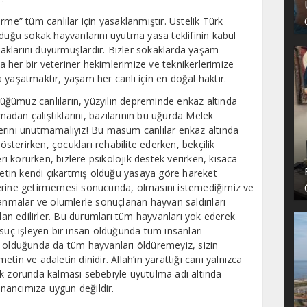
rme” tüm canlılar için yasaklanmıştır. Üstelik Türk
nduğu sokak hayvanlarını uyutma yasa teklifinin kabul
klarını duyurmuşlardır. Bizler sokaklarda yaşam
 her bir veteriner hekimlerimize ve teknikerlerimize
 yaşatmaktır, yaşam her canlı için en doğal haktır.
ğümüz canlıların, yüzyılın depreminde enkaz altında
rmadan çalıştıklarını, bazılarının bu uğurda Melek
erini unutmamalıyız! Bu masum canlılar enkaz altında
gösterirken, çocukları rehabilite ederken, bekçilik
eri korurken, bizlere psikolojik destek verirken, kısaca
ümetin kendi çıkartmış olduğu yasaya göre hareket
yerine getirmemesi sonucunda, olmasını istemediğimiz ve
lanmalar ve ölümlerle sonuçlanan hayvan saldırıları
ilan edilirler. Bu durumları tüm hayvanları yok ederek
 suç işleyen bir insan olduğunda tüm insanları
k olduğunda da tüm hayvanları öldüremeyiz, sizin
in ve adaletin dinidir. Allah’ın yarattığı canı yalnızca
ak zorunda kalması sebebiyle uyutulma adı altında
 inancımıza uygun değildir.