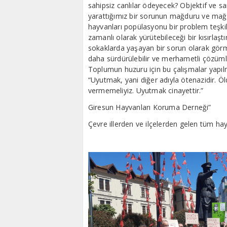
sahipsiz canlılar ödeyecek? Objektif ve sam
yarattığımız bir sorunun mağduru ve mağdu
hayvanları popülasyonu bir problem teşki
zamanlı olarak yürütebileceği bir kısırlaşt
sokaklarda yaşayan bir sorun olarak görm
daha sürdürülebilir ve merhametli çözümle
Toplumun huzuru için bu çalışmalar yapılm
“Uyutmak, yani diğer adıyla ötenazidir. Ö
vermemeliyiz. Uyutmak cinayettir.”
Giresun Hayvanları Koruma Derneği”
Çevre illerden ve ilçelerden gelen tüm ha