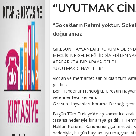
“UYUTMAK CİN
“Sokakların Rahmi yoktur. Sokak
doğuramaz”
GİRESUN HAYVANLARI KORUMA DERNEĞ
MECLİSİ’NE GELECEĞİ İDDİA EDİLEN Y
ATAPARK’TA BİR ARAYA GELDİ.
“UYUTMAK CİNAYETTİR”
Vicdan ve merhamet sahibi olan tüm vata
geldiniz.
Ben Handenur Hancıoğlu, Giresun Hayvan
veteriner teknikeriyim.
Giresun Hayvanları Koruma Derneği şehrim
Bugün Tüm Türkiye’de eş zamanlı olarak T
tasarısı nedeniyle bir araya geldik. 1 Te
Hakları Koruma Kanununun,günümüzde ye
nedeniyle, bugün hayvan uyutma, yani sizi