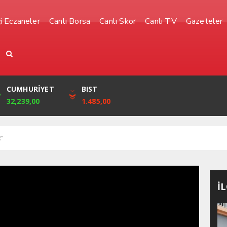
i Eczaneler
Canlı Borsa
Canlı Skor
Canlı TV
Gazeteler
YEN
CUMHURİYET
FRANK
BIST
0,0010
32,239,00
51,5910
1.485,00
”
İ