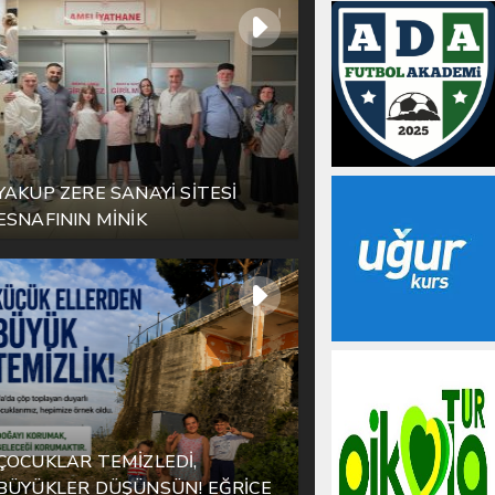
YAKUP ZERE SANAYİ SİTESİ
ESNAFININ MİNİK
KAHRAMANINDAN CESARET
DERSİ
ÇOCUKLAR TEMİZLEDİ,
BÜYÜKLER DÜŞÜNSÜN! EĞRİCE