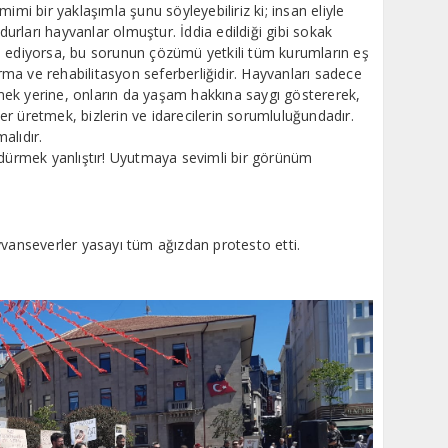
imi bir yaklaşımla şunu söyleyebiliriz ki; insan eliyle
rları hayvanlar olmuştur. İddia edildiği gibi sokak
l ediyorsa, bu sorunun çözümü yetkili tüm kurumların eş
ırma ve rehabilitasyon seferberliğidir. Hayvanları sadece
ek yerine, onların da yaşam hakkına saygı göstererek,
r üretmek, bizlerin ve idarecilerin sorumluluğundadır.
alıdır.
ldürmek yanlıştır! Uyutmaya sevimli bir görünüm
yvanseverler yasayı tüm ağızdan protesto etti.