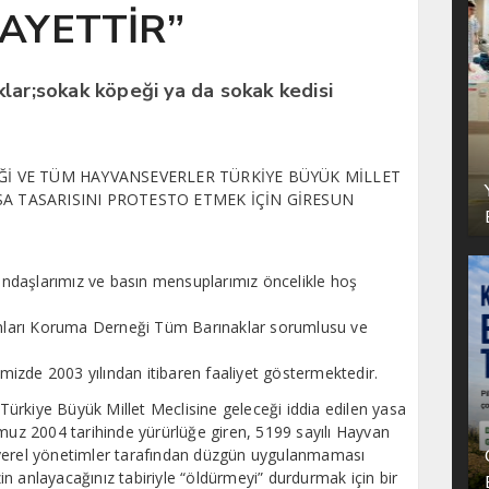
AYETTİR”
lar;sokak köpeği ya da sokak kedisi
İ VE TÜM HAYVANSEVERLER TÜRKİYE BÜYÜK MİLLET
ASA TASARISINI PROTESTO ETMEK İÇİN GİRESUN
ndaşlarımız ve basın mensuplarımız öncelikle hoş
ları Koruma Derneği Tüm Barınaklar sorumlusu ve
izde 2003 yılından itibaren faaliyet göstermektedir.
ürkiye Büyük Millet Meclisine geleceği iddia edilen yasa
mmuz 2004 tarihinde yürürlüğe giren, 5199 sayılı Hayvan
rel yönetimler tarafından düzgün uygulanmaması
n anlayacağınız tabiriyle “öldürmeyi” durdurmak için bir