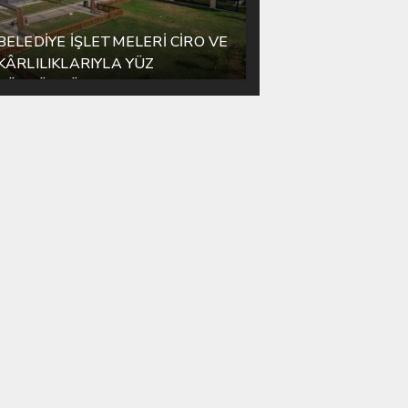
BELEDİYE İŞLETMELERİ CİRO VE
KÂRLILIKLARIYLA YÜZ
GÜLDÜRDÜ