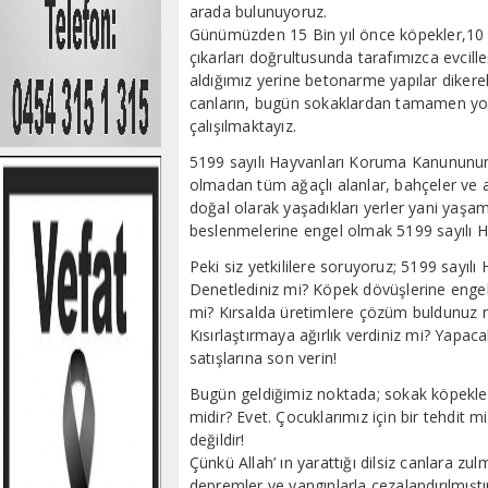
arada bulunuyoruz.
Günümüzden 15 Bin yıl önce köpekler,10 bi
çıkarları doğrultusunda tarafımızca evcilleş
aldığımız yerine betonarme yapılar diker
canların, bugün sokaklardan tamamen yok 
çalışılmaktayız.
5199 sayılı Hayvanları Koruma Kanununun
olmadan tüm ağaçlı alanlar, bahçeler ve a
doğal olarak yaşadıkları yerler yani yaşa
beslenmelerine engel olmak 5199 sayılı 
Peki siz yetkililere soruyoruz; 5199 sayı
Denetlediniz mi? Köpek dövüşlerine engel o
mi? Kırsalda üretimlere çözüm buldunuz m
Kısırlaştırmaya ağırlık verdiniz mi? Yapa
satışlarına son verin!
Bugün geldiğimiz noktada; sokak köpekleri
midir? Evet. Çocuklarımız için bir tehdit
değildir!
Çünkü Allah’ ın yarattığı dilsiz canlara zu
depremler ve yangınlarla cezalandırılmıştı