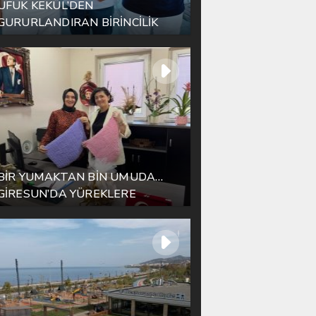
UFUK KEKÜL’DEN
GURURLANDIRAN BİRİNCİLİK
BİR YUMAKTAN BİN UMUDA…
GİRESUN’DA YÜREKLERE
DOKUNAN BULUŞMA