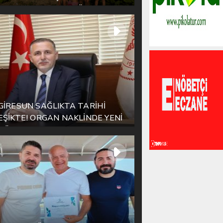
HALK PLAJI’NDAN TÜM
TÜRKİYE’YE ÖRNEK MESAJ
GİRESUN SAĞLIKTA TARİHİ
EŞİKTE! ORGAN NAKLİNDE YENİ
DÖNEM BAŞLIYOR