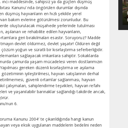
. ıncı maddesinde, sahipsiz ya da güçten düşmüş
abıtası Kanunu’ nda öngörülen durumlar dışında
en düşmüş hayvanların en hızlı şekilde yerel
ayvan bakım evlerine götürülmesi zorunludur. Bu
lerde oluşturulacak müşahede yerlerinde tutulması
an, aşılanan ve rehabilite edilen hayvanların,
 ortamlara geri bırakılmaları esastır. Soruyoruz? Madde
nutmayın devlet öldürmez, devlet yaşatır! Öldüren değil
 çözüm yoğun ve süratli bir kısırlaştırma seferberliğidir.
elemanları sağlayacak imkanlara sahiptir. Sokaklarda
murda çamurda yaşam mücadelesi veren dostlarımızın
Yapılması gereken düzenli kısırlaştırma ve aşılama
gözetiminin iyileştirilmesi, hayvan satışlarının derhal
getirilmemesi, güvenli ortamlar sağlanması, hayvan
kıl çalışmaları, sahiplendirme teşvikleri, hayvan refahı
eleri ve yaşanılabilir barınaklar sağlandığı takdirde ancak,
görür.
nu’nun 6.
Koruma Kanunu 2004′ te çıkarıldığında hangi kanun
ayan veya eksik uygulanan maddelerin bedelini neden