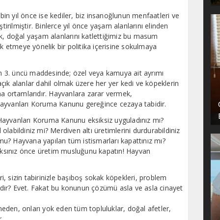
n yıl önce ise kediler, biz insanoğlunun menfaatleri ve
tirilmiştir. Binlerce yıl önce yaşam alanlarını elinden
ek, doğal yaşam alanlarını katlettiğimiz bu masum
etmeye yönelik bir politika içerisine sokulmaya
 3. üncü maddesinde; özel veya kamuya ait ayrımı
çık alanlar dahil olmak üzere her yer kedi ve köpeklerin
ma ortamlarıdır. Hayvanlara zarar vermek,
Hayvanları Koruma Kanunu gereğince cezaya tabidir.
lı Hayvanları Koruma Kanunu eksiksiz uyguladınız mı?
labildiniz mi? Merdiven altı üretimlerini durdurabildiniz
u? Hayvana yapılan tüm istismarları kapattınız mı?
caksınız önce üretim musluğunu kapatın! Hayvan
, sizin tabirinizle başıboş sokak köpekleri, problem
 midir? Evet. Fakat bu konunun çözümü asla ve asla cinayet
lmeden, onları yok eden tüm topluluklar, doğal afetler,
r.