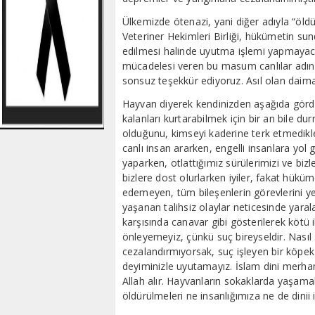
Ülkemizde ötenazi, yani diğer adıyla “öldü
Veteriner Hekimleri Birliği, hükümetin su
edilmesi halinde uyutma işlemi yapmayaca
mücadelesi veren bu masum canlılar adına
sonsuz teşekkür ediyoruz. Asıl olan daima
Hayvan diyerek kendinizden aşağıda gördü
kalanları kurtarabilmek için bir an bile du
olduğunu, kimseyi kaderine terk etmedikl
canlı insan ararken, engelli insanlara yol 
yaparken, otlattığımız sürülerimizi ve bizl
bizlere dost olurlarken iyiler, fakat hük
edemeyen, tüm bileşenlerin görevlerini 
yaşanan talihsiz olaylar neticesinde yara
karşısında canavar gibi gösterilerek kötü 
önleyemeyiz, çünkü suç bireyseldir. Nasıl
cezalandırmıyorsak, suç işleyen bir köpe
deyiminizle uyutamayız. İslam dini merhamet
Allah alır. Hayvanların sokaklarda yaşam
öldürülmeleri ne insanlığımıza ne de dinii