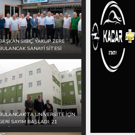
BAŞKAN SIBIÇ, YAKUP ZERE
BULANCAK SANAYİ SİTESİ
ESNAFIYLA AYNI SOFRADA
BULUŞTU
BULANCAK’TA ÜNİVERSİTE İÇİN
GERİ SAYIM BAŞLADI: 21
EYLÜL’DE KAPILAR AÇILIYOR