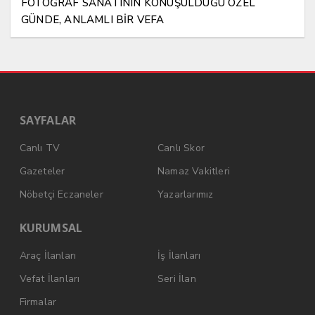
FOTOĞRAF SANATININ KONUŞULDUĞU ÖZEL
GÜNDE, ANLAMLI BİR VEFA
SAYFALAR
Canlı TV
Canlı Skor
Gazeteler
Namaz Vakitleri
Nöbetçi Eczaneler
Yazarlarımız
KURUMSAL
Araç İlanları
İş İlanları
Vefat İlanları
Seri İlan
Firmalar