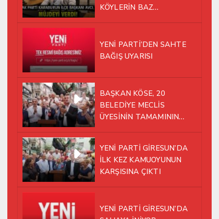
KÖYLERİN BAZ
İSTASYONU SORUNUNA EL
ATTI!
YENİ PARTİ’DEN SAHTE
BAĞIŞ UYARISI
BAŞKAN KÖSE, 20
BELEDİYE MECLİS
ÜYESİNİN TAMAMININ
YENİ PARTİ ÇATISI
ALTINDA AYNI YOLDA
YENİ PARTİ GİRESUN’DA
YÜRÜMEYE KARAR VERDİK
İLK KEZ KAMUOYUNUN
KARŞISINA ÇIKTI
YENİ PARTİ GİRESUN’DA