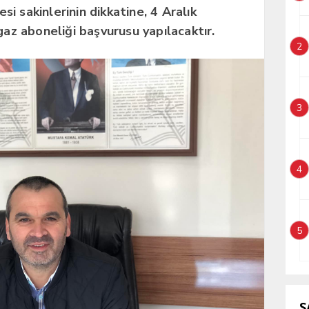
i sakinlerinin dikkatine, 4 Aralık
gaz aboneliği başvurusu yapılacaktır.
2
3
4
5
S