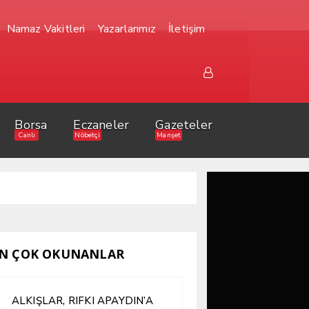
Namaz Vakitleri
Yazarlarımız
İletişim
Borsa
Eczaneler
Gazeteler
Canlı
Nöbetçi
Manşet
N ÇOK OKUNANLAR
ALKIŞLAR, RIFKI APAYDIN’A