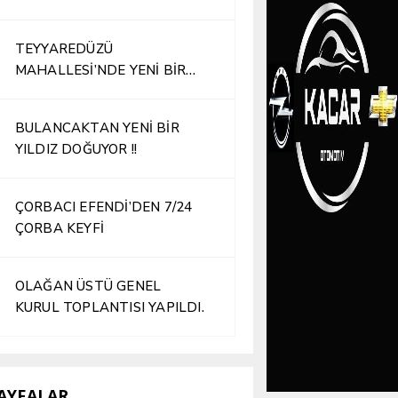
TEYYAREDÜZÜ
MAHALLESİ’NDE YENİ BİR
İŞLETME HİZMETE AÇILDI
BULANCAKTAN YENİ BİR
YILDIZ DOĞUYOR !!
ÇORBACI EFENDİ’DEN 7/24
ÇORBA KEYFİ
OLAĞAN ÜSTÜ GENEL
KURUL TOPLANTISI YAPILDI.
AYFALAR