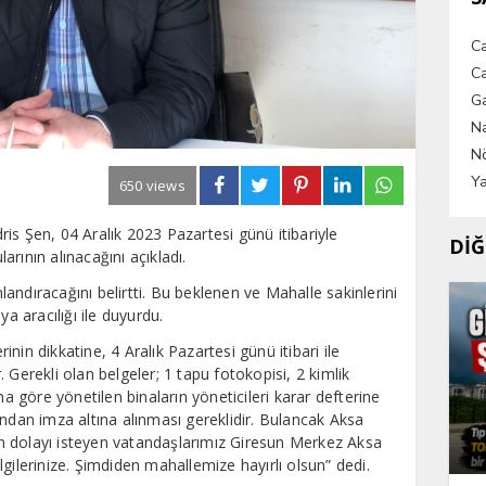
C
Ca
G
Na
Nö
Ya
650 views
is Şen, 04 Aralık 2023 Pazartesi günü itibariyle
DİĞ
rının alınacağını açıkladı.
andıracağını belirtti. Bu beklenen ve Mahalle sakinlerini
 aracılığı ile duyurdu.
nin dikkatine, 4 Aralık Pazartesi günü itibari ile
 Gerekli olan belgeler; 1 tapu fotokopisi, 2 kimlik
na göre yönetilen binaların yöneticileri karar defterine
ından imza altına alınması gereklidir. Bulancak Aksa
n dolayı isteyen vatandaşlarımız Giresun Merkez Aksa
gilerinize. Şimdiden mahallemize hayırlı olsun” dedi.