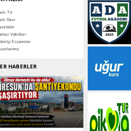
anlı TV
nlı Skor
azeteler
maz Vakitleri
betçi Eczaneler
zarlarımız
ER HABERLER