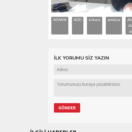
ADANA
ADD
ankara
antalya
At
d
d
İLK YORUMU SİZ YAZIN