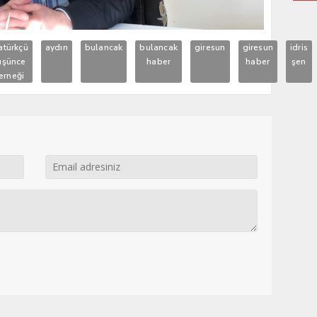
atürkçü
aydın
bulancak
bulancak
giresun
giresun
idris
üşünce
haber
haber
şen
erneği