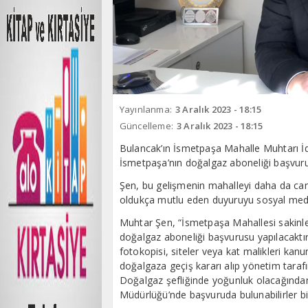
Yayınlanma:
3 Aralık 2023 - 18:15
Güncelleme:
3 Aralık 2023 - 18:15
Bulancak’ın İsmetpaşa Mahalle Muhtarı İdr
İsmetpaşa’nın doğalgaz aboneliği başvurula
Şen, bu gelişmenin mahalleyi daha da canl
oldukça mutlu eden duyuruyu sosyal medya
Muhtar Şen, “İsmetpaşa Mahallesi sakinleri
doğalgaz aboneliği başvurusu yapılacaktır.
fotokopisi, siteler veya kat malikleri kanu
doğalgaza geçiş kararı alıp yönetim taraf
Doğalgaz şefliğinde yoğunluk olacağında
Müdürlüğü’nde başvuruda bulunabilirler bil