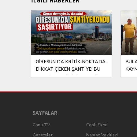
İLGİLİ HABERLER
GİRESUN’DA KRİTİK NOKTADA
BULA
DİKKAT ÇEKEN ŞANTİYE: BU
KAYM
ŞANTİYEYE KİM İZİN VERDİ?
HAYI
SAYFALAR
Canlı TV
Canlı Skor
Gazeteler
Namaz Vakitleri