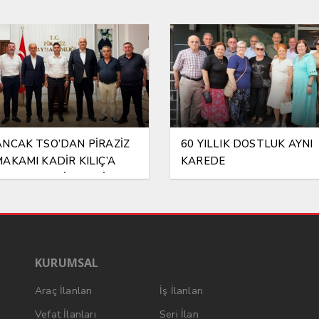
NCAK TSO’DAN PİRAZİZ
60 YILLIK DOSTLUK AYNI
AKAMI KADİR KILIÇ’A
KAREDE
RLI OLSUN ZİYARETİ
KURUMSAL
Araç İlanları
İş İlanları
Vefat İlanları
Seri İlan