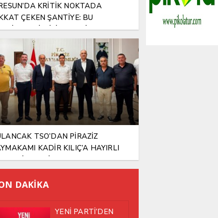
RESUN’DA KRİTİK NOKTADA
KKAT ÇEKEN ŞANTİYE: BU
NTİYEYE KİM İZİN VERDİ?
LANCAK TSO’DAN PİRAZİZ
YMAKAMI KADİR KILIÇ’A HAYIRLI
SUN ZİYARETİ
ON DAKİKA
YENİ PARTİ’DEN