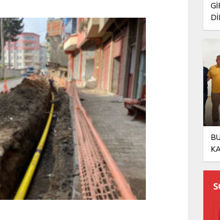
Gİ
Dİ
ŞA
BU
KA
OL
S