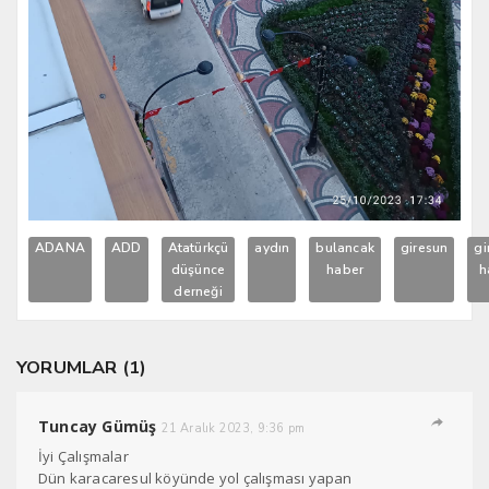
ADANA
ADD
Atatürkçü
aydın
bulancak
giresun
gi
düşünce
haber
h
derneği
YORUMLAR (1)
Tuncay Gümüş
21 Aralık 2023, 9:36 pm
İyi Çalışmalar
Dün karacaresul köyünde yol çalışması yapan