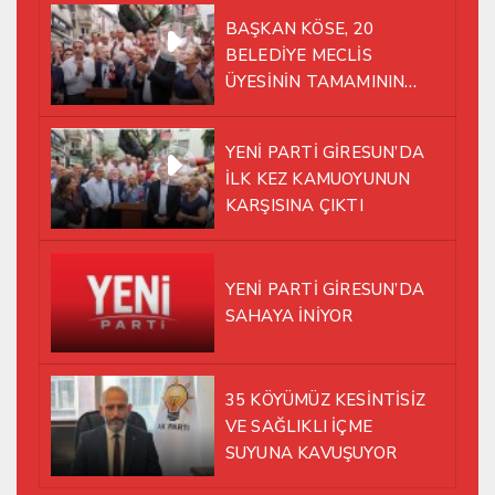
BAŞKAN KÖSE, 20
BELEDİYE MECLİS
ÜYESİNİN TAMAMININ
YENİ PARTİ ÇATISI
ALTINDA AYNI YOLDA
YENİ PARTİ GİRESUN’DA
YÜRÜMEYE KARAR VERDİK
İLK KEZ KAMUOYUNUN
KARŞISINA ÇIKTI
YENİ PARTİ GİRESUN’DA
SAHAYA İNİYOR
35 KÖYÜMÜZ KESİNTİSİZ
VE SAĞLIKLI İÇME
SUYUNA KAVUŞUYOR