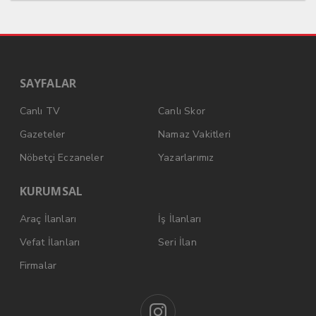
SAYFALAR
Canlı TV
Canlı Skor
Gazeteler
Namaz Vakitleri
Nöbetçi Eczaneler
Yazarlarımız
KURUMSAL
Araç İlanları
İş İlanları
Vefat İlanları
Seri İlan
Firmalar