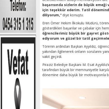
başarısında sizlerin de büyük emeği v
için teşekkür ederim. Tatil dönemind
diliyorum,”
diye konuştu.
Eren Ömer Hekim İlkokulu Müdürü, törend
gösterdikleri başarılar ve çabalar için h
öğrencilerimiz büyük bir gayret göste
ediyorum ve güzel bir tatil geçirmele
Törenin ardından Başkan Ayyıldız, öğrencile
yakından ilgilenerek onların sorularını ya
vakit geçirdi.
Piraziz Belediye Başkanı M. Esat Ayyıldız’ı
tarafından büyük bir memnuniyetle karşıland
dönemine daha büyük bir motivasyonla başl