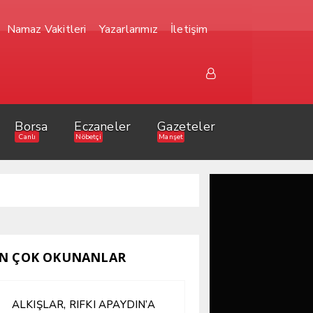
Namaz Vakitleri
Yazarlarımız
İletişim
Borsa
Eczaneler
Gazeteler
Canlı
Nöbetçi
Manşet
N ÇOK OKUNANLAR
ALKIŞLAR, RIFKI APAYDIN’A