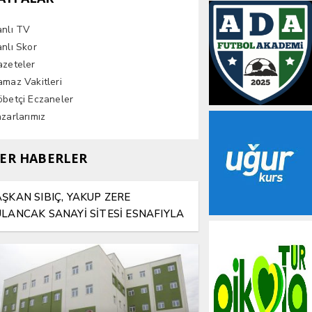
anlı TV
nlı Skor
azeteler
maz Vakitleri
betçi Eczaneler
zarlarımız
ER HABERLER
ŞKAN SIBIÇ, YAKUP ZERE
LANCAK SANAYİ SİTESİ ESNAFIYLA
NI SOFRADA BULUŞTU