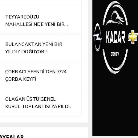
TEYYAREDÜZÜ
MAHALLESİ’NDE YENİ BİR
İŞLETME HİZMETE AÇILDI
BULANCAKTAN YENİ BİR
YILDIZ DOĞUYOR !!
ÇORBACI EFENDİ’DEN 7/24
ÇORBA KEYFİ
OLAĞAN ÜSTÜ GENEL
KURUL TOPLANTISI YAPILDI.
AYFALAR