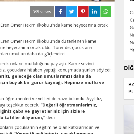
395 views
C
Ca
z, Eren Ömer Hekim İlkokulu’nda karne heyecanına ortak
G
Na
z, Eren Ömer Hekim İlkokulu’nda düzenlenen karne
Nö
arne heyecanına ortak oldu. Törende, çocukların
Ya
 olan umutları daha da güçlendirdi.
enerek onların mutluluğunu paylaştı. Karne sevinci
DİĞ
dız, çocuklara hitaben yaptığı konuşmada şunları söyledi:
arıltı, geleceğe olan umutlarımızı daha da
er için büyük bir gurur kaynağı. Hepinize mutlu ve
BA
BU
n öğretmenleri ve velileri de hazır bulundu. Ayyıldız,
AY
layı teşekkür ederek,
“Değerli öğretmenlerimiz,
iniz çaba ve gayretleriniz için sizlere
u tatiller diliyorum,”
dedi.
onların çocuklarının eğitimine olan katkılarından ve
getirdi.
“Kıymetli velilerimiz, çocuklarımızın