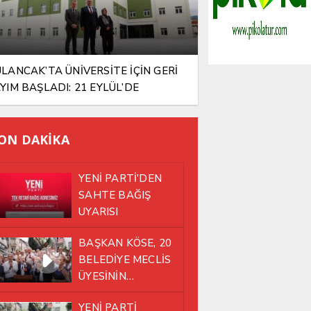
LANCAK’TA ÜNİVERSİTE İÇİN GERİ
YIM BAŞLADI: 21 EYLÜL’DE
PILAR AÇILIYOR
ON DAKİKA
YENİ PARTİ’DEN
SAHTE BAĞIŞ
UYARISI
BAŞKAN KÖSE, 20
BELEDİYE MECLİS
ÜYESİNİN
TAMAMININ YENİ
YENİ PARTİ
PARTİ ÇATISI