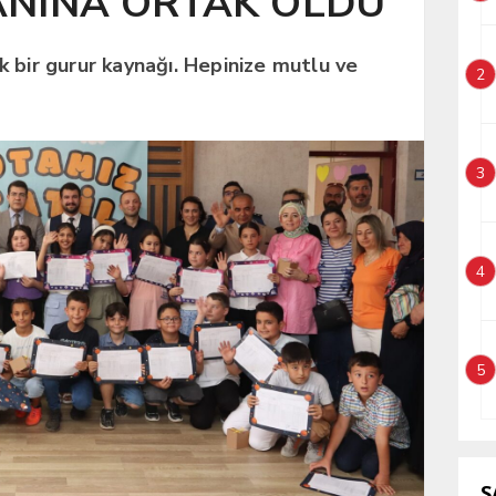
ANINA ORTAK OLDU
yük bir gurur kaynağı. Hepinize mutlu ve
2
3
4
5
S