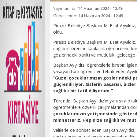
Yayınlanma:
14 Haziran 2024 - 12:49
Güncelleme:
14 Haziran 2024 - 12:49
Piraziz Belediye Başkanı M. Esat Ayyıldı
oldu.
Piraziz Belediye Başkanı M. Esat Ayyıldı
dağıtım törenine katılarak öğrencilerin k
gözlerindeki parıltı ve mutluluk, geleceğe
Başkan Ayyıldız, öğrencilerle birebir ilgil
yaşayan tüm öğrencileri tebrik eden Ayyıl
“Güzel çocuklarımızın gözlerindeki p
güçlendiriyor. Sizlerin başarısı, bizl
sağlıklı bir tatil diliyorum.”
Törende, Başkan Ayyıldız’ın yanı sıra okulu
öğretmenlere özverili çalışmalarından do
çocuklarımızın yetişmesinde gösterdiğ
minnettarız. Hepinize sağlıklı ve mutl
Velilerle de sohbet eden Başkan Ayyıldız, 
desteklerinden dolayı memnuniyetini dile 