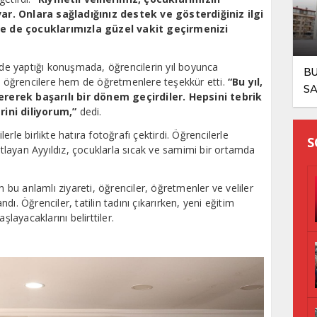
ar. Onlara sağladığınız destek ve gösterdiğiniz ilgi
e de çocuklarımızla güzel vakit geçirmenizi
e yaptığı konuşmada, öğrencilerin yıl boyunca
BU
em öğrencilere hem de öğretmenlere teşekkür etti.
“Bu yıl,
SA
rerek başarılı bir dönem geçirdiler. Hepsini tebrik
KA
rini diliyorum,”
dedi.
rle birlikte hatıra fotoğrafı çektirdi. Öğrencilerle
S
nıtlayan Ayyıldız, çocuklarla sıcak ve samimi bir ortamda
n bu anlamlı ziyareti, öğrenciler, öğretmenler ve veliler
ı. Öğrenciler, tatilin tadını çıkarırken, yeni eğitim
ayacaklarını belirttiler.